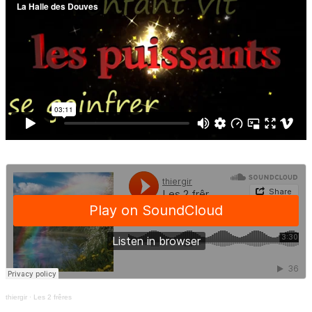
thiergir
·
Les 2 frêres