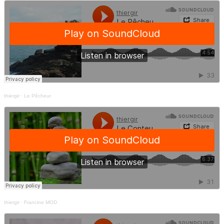
thiergir
·
Le Pêcheur
thiergir
·
Francine MOD