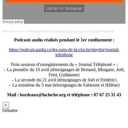
Halle des Douves
·
Présentation de l’association la Cloche et des Journal Téléphoné
Podcasts audio réalisés pendant le 1er confinement :
https://podcast.ausha.co/les-sons-de-la-cloche/playlist/journal-
telephone
Trois sessions d’enregistrements du « Journal Téléphoné » :
– La première du 10 avril (témoignages de Bernard, Morgane, Joël,
Fred, Guillaume)
– La seconde du 21 avril (témoignages de Joël et Frédéric)
– La troisième du 5 mai (témoignages de Fabienne et Hélène)
Mail : bordeaux@lacloche.org et téléphone : 07 67 25 31 43
×
Débattre