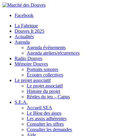
Facebook
La Fabrique
Douves It 2025
Actualités
Agenda
Agenda événements
Agenda ateliers/récurrences
Radio Douves
Mémoire Douves
Portraits sonores
Écoutes collectives
Le projet associatif
Le projet associatif
Histoire du projet
Règles du jeu – Capus
S.E.A.
Accueil SEA
Le Blog des assos
Les assos adhérentes
Consulter les offres
Consulter les demandes
Aide