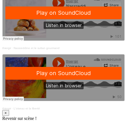
thiergir
·
Nassreddine et le sultan gourmand
thiergir
·
L'oiseau et la liberté
×
Revenir sur scène !