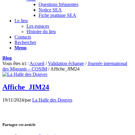
Questions fréquentes
Notice SEA
Fiche pratique SEA
Le lieu
Les espaces
Histoire du lieu
Contacts
Rechercher
Menu
Blog
Vous êtes ici :
Accueil
/
Validation échange
/
Journée international
des Migrants – COSIM
/
Affiche_JIM24
Affiche_JIM24
19/11/2024
/
par
La Halle des Douves
Partager cet article