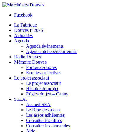
Facebook
La Fabrique
Douves It 2025
Actualités
Agenda
Agenda événements
Agenda ateliers/récurrences
Radio Douves
Mémoire Douves
Portraits sonores
Écoutes collectives
Le projet associatif
Le projet associatif
Histoire du projet
Règles du jeu – Capus
S.E.A.
Accueil SEA
Le Blog des assos
Les assos adhérentes
Consulter les offres
Consulter les demandes
Aide