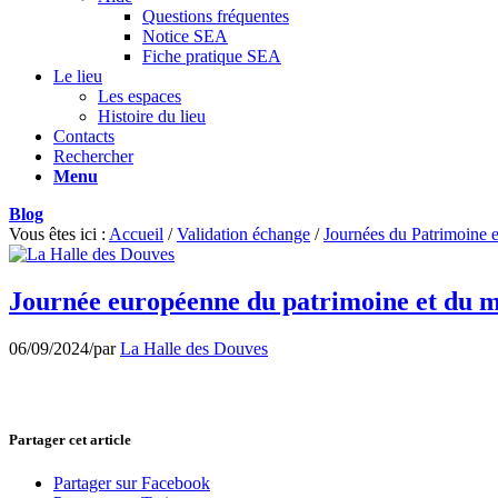
Questions fréquentes
Notice SEA
Fiche pratique SEA
Le lieu
Les espaces
Histoire du lieu
Contacts
Rechercher
Menu
Blog
Vous êtes ici :
Accueil
/
Validation échange
/
Journées du Patrimoine 
Journée européenne du patrimoine et du 
06/09/2024
/
par
La Halle des Douves
Partager cet article
Partager sur Facebook