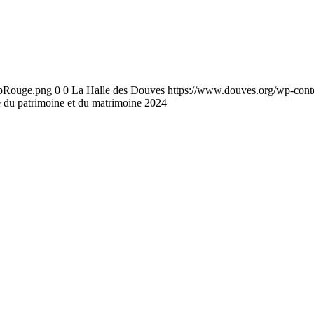
ebRouge.png
0
0
La Halle des Douves
https://www.douves.org/wp-con
 du patrimoine et du matrimoine 2024