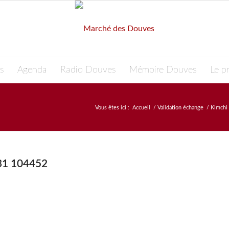
s
Agenda
Radio Douves
Mémoire Douves
Le pr
Vous êtes ici :
Accueil
/
Validation échange
/
Kimchi 
31 104452