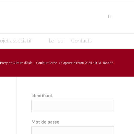
ojet associatif
Le lieu
Contacts
Party et Culture d’Asie – Couleur Corée
/
Capture d’écran 2024-10-31 104452
Identifiant
Mot de passe