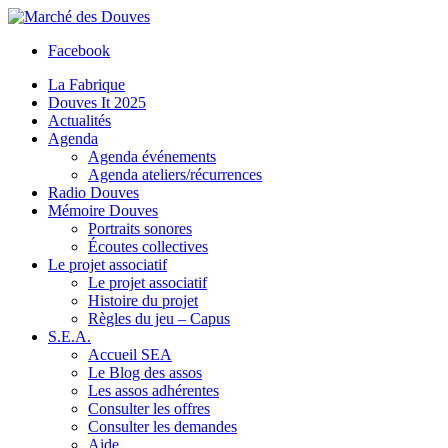
Facebook
La Fabrique
Douves It 2025
Actualités
Agenda
Agenda événements
Agenda ateliers/récurrences
Radio Douves
Mémoire Douves
Portraits sonores
Écoutes collectives
Le projet associatif
Le projet associatif
Histoire du projet
Règles du jeu – Capus
S.E.A.
Accueil SEA
Le Blog des assos
Les assos adhérentes
Consulter les offres
Consulter les demandes
Aide