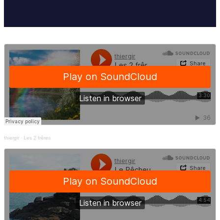
thiergir
·
Les 2 frêres