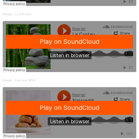
thiergir
·
Le Pêcheur
thiergir
·
Francine MOD