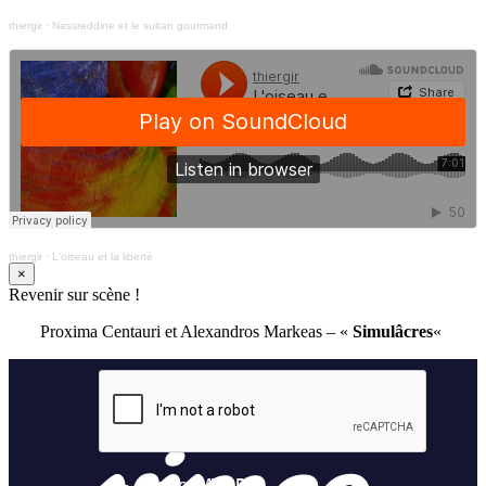
thiergir
·
Nassreddine et le sultan gourmand
thiergir
·
L'oiseau et la liberté
×
Revenir sur scène !
Proxima Centauri et Alexandros Markeas – «
Simulâcres
«