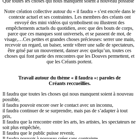
Que toutes les choses qui nous manquent soient à nouveau possible
Notre création collective autour du « il faudra » s’est encrée dans le
contexte actuel et ses contraintes. Les membres des créants ont
envoyé des mini vidéos qui symbolisent ou illustrent des
empêchements actuels du quotidien, avec que des bouts de corps,
parce que ces manques sont universels, et se passent de mot, de
visage,…Ces petites et grandes choses précieuses: serrer une main,
recevoir un regard, un baiser, sentir vibrer une salle de spectateurs,
être grisé par un mouvement, danser avec quelqu’un, toutes ces
choses qui font partie des rencontres que les Douves permettent, et
que les Créants portent.
Travail autour du thème « il faudra »: paroles de
Créants reccueillies.
Il faudra que toutes les choses qui nous manquent soient à nouveau
possible,
il faudra pouvoir encore oser le contact avec un inconnu,
il faudra continuer de se surprendre, mais pas de s’adapter à tout
prix,
Il faudra que la rencontre entre les arts, les artistes, les spectateurs ne
soit plus empêchée,
Il faudra que le public puisse revenir,
Il faudra pouvoir à nouveau créer sans contrainte,