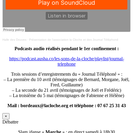
Halle des Douves
·
Présentation de l’association la Cloche et des Journal Téléphoné
Podcasts audio réalisés pendant le 1er confinement :
https://podcast.ausha.co/les-sons-de-la-cloche/playlist/journal-
telephone
Trois sessions d’enregistrements du « Journal Téléphoné » :
– La première du 10 avril (témoignages de Bernard, Morgane, Joël,
Fred, Guillaume)
– La seconde du 21 avril (témoignages de Joël et Frédéric)
– La troisième du 5 mai (témoignages de Fabienne et Hélène)
Mail : bordeaux@lacloche.org et téléphone : 07 67 25 31 43
×
Débattre
Slam /danse «
Marche
» : en direct samedi à 18h30