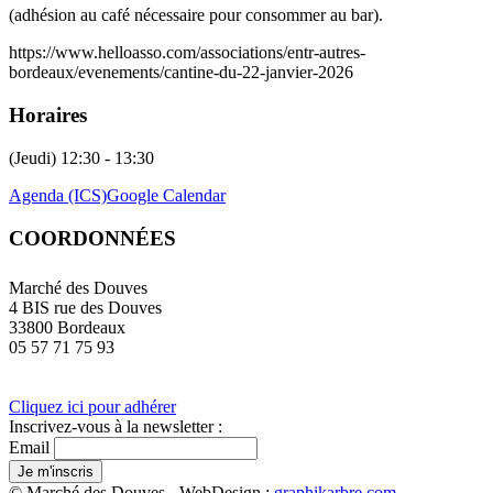
(adhésion au café nécessaire pour consommer au bar).
https://www.helloasso.com/associations/entr-autres-
bordeaux/evenements/cantine-du-22-janvier-2026
Horaires
(Jeudi) 12:30 - 13:30
Agenda (ICS)
Google Calendar
COORDONNÉES
Marché des Douves
4 BIS rue des Douves
33800 Bordeaux
05 57 71 75 93
Cliquez ici pour adhérer
Inscrivez-vous à la newsletter :
Email
© Marché des Douves - WebDesign :
graphikarbre.com