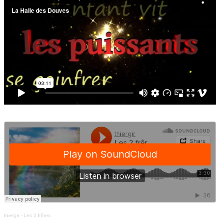
thiergir
·
Les 2 frêres