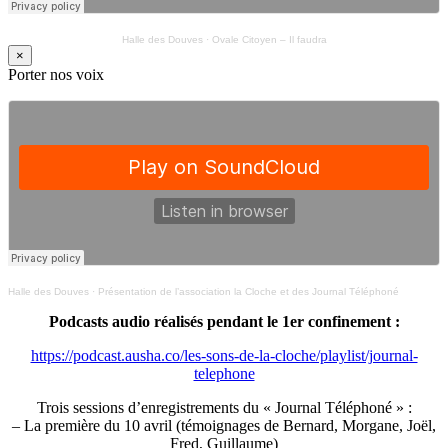
Halle des Douves
·
Ovale Citoyen – Il faudra
×
Porter nos voix
Halle des Douves
·
Présentation de l’association la Cloche et des Journal Téléphoné
Podcasts audio réalisés pendant le 1er confinement :
https://podcast.ausha.co/les-sons-de-la-cloche/playlist/journal-
telephone
Trois sessions d’enregistrements du « Journal Téléphoné » :
– La première du 10 avril (témoignages de Bernard, Morgane, Joël,
Fred, Guillaume)