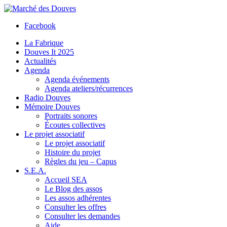
Facebook
La Fabrique
Douves It 2025
Actualités
Agenda
Agenda événements
Agenda ateliers/récurrences
Radio Douves
Mémoire Douves
Portraits sonores
Écoutes collectives
Le projet associatif
Le projet associatif
Histoire du projet
Règles du jeu – Capus
S.E.A.
Accueil SEA
Le Blog des assos
Les assos adhérentes
Consulter les offres
Consulter les demandes
Aide