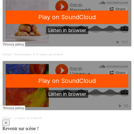
thiergir
·
Nassreddine et le sultan gourmand
thiergir
·
L'oiseau et la liberté
×
Revenir sur scène !