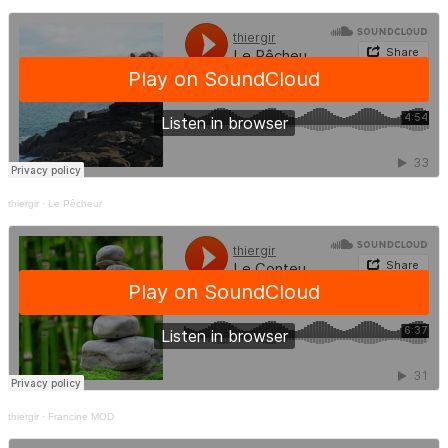
thiergir
·
Le Pêcheur
thiergir
·
Francine MOD