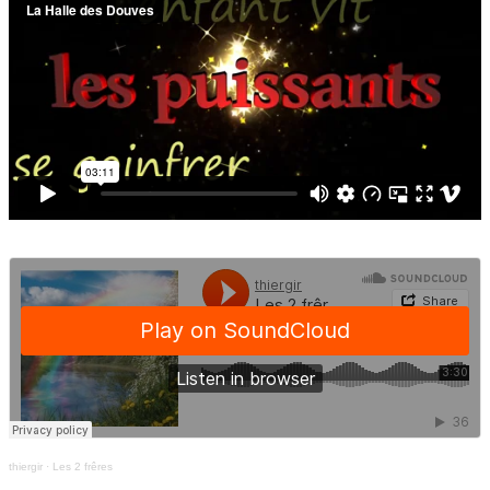
thiergir
·
Les 2 frêres