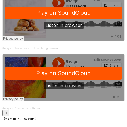
thiergir
·
Nassreddine et le sultan gourmand
thiergir
·
L'oiseau et la liberté
×
Revenir sur scène !