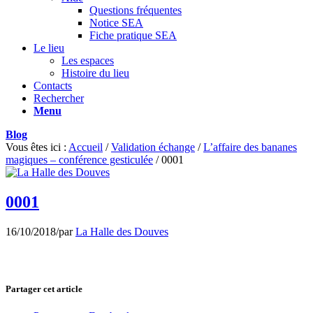
Questions fréquentes
Notice SEA
Fiche pratique SEA
Le lieu
Les espaces
Histoire du lieu
Contacts
Rechercher
Menu
Blog
Vous êtes ici :
Accueil
/
Validation échange
/
L’affaire des bananes
magiques – conférence gesticulée
/
0001
0001
16/10/2018
/
par
La Halle des Douves
Partager cet article