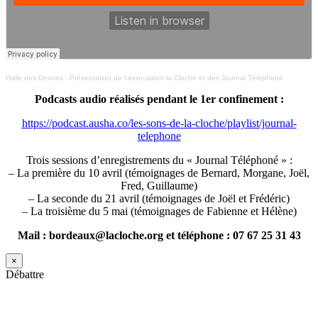
Halle des Douves
·
Présentation de l’association la Cloche et des Journal Téléphoné
Podcasts audio réalisés pendant le 1er confinement :
https://podcast.ausha.co/les-sons-de-la-cloche/playlist/journal-
telephone
Trois sessions d’enregistrements du « Journal Téléphoné » :
– La première du 10 avril (témoignages de Bernard, Morgane, Joël,
Fred, Guillaume)
– La seconde du 21 avril (témoignages de Joël et Frédéric)
– La troisième du 5 mai (témoignages de Fabienne et Hélène)
Mail : bordeaux@lacloche.org et téléphone : 07 67 25 31 43
×
Débattre