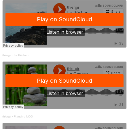
thiergir
·
Le Pêcheur
thiergir
·
Francine MOD