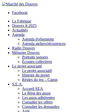
Facebook
La Fabrique
Douves It 2025
Actualités
Agenda
Agenda événements
Agenda ateliers/récurrences
Radio Douves
Mémoire Douves
Portraits sonores
Écoutes collectives
Le projet associatif
Le projet associatif
Histoire du projet
Règles du jeu – Capus
S.E.A.
Accueil SEA
Le Blog des assos
Les assos adhérentes
Consulter les offres
Consulter les demandes
Aide