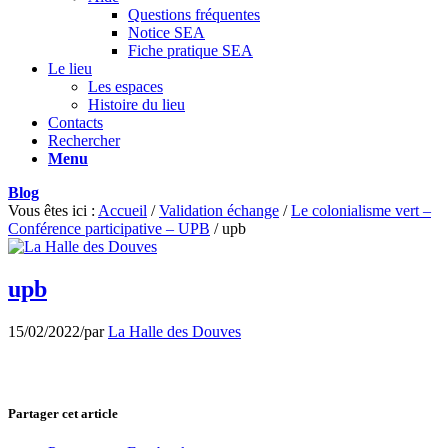
Questions fréquentes
Notice SEA
Fiche pratique SEA
Le lieu
Les espaces
Histoire du lieu
Contacts
Rechercher
Menu
Blog
Vous êtes ici :
Accueil
/
Validation échange
/
Le colonialisme vert –
Conférence participative – UPB
/
upb
upb
15/02/2022
/
par
La Halle des Douves
Partager cet article