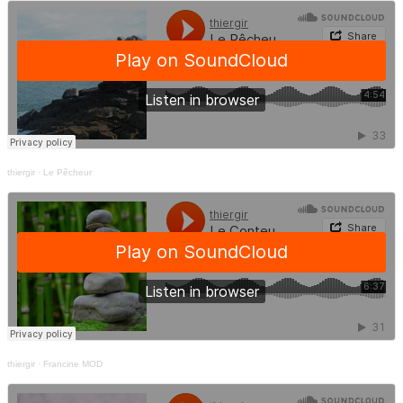
thiergir
·
Le Pêcheur
thiergir
·
Francine MOD