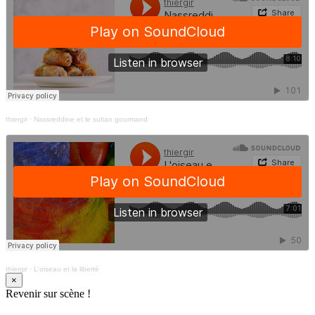
thiergir
·
Nassreddine et le sultan gourmand
thiergir
·
L'oiseau et la liberté
×
Revenir sur scène !