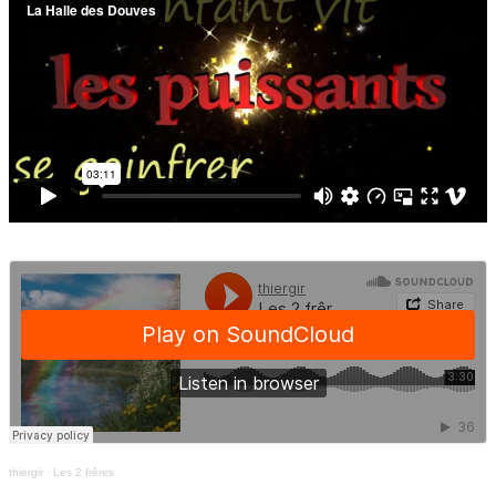
thiergir
·
Les 2 frêres