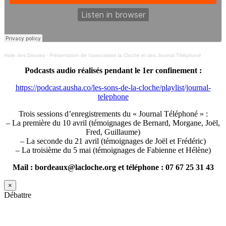
Halle des Douves
·
Présentation de l’association la Cloche et des Journal Téléphoné
Podcasts audio réalisés pendant le 1er confinement :
https://podcast.ausha.co/les-sons-de-la-cloche/playlist/journal-
telephone
Trois sessions d’enregistrements du « Journal Téléphoné » :
– La première du 10 avril (témoignages de Bernard, Morgane, Joël,
Fred, Guillaume)
– La seconde du 21 avril (témoignages de Joël et Frédéric)
– La troisième du 5 mai (témoignages de Fabienne et Hélène)
Mail : bordeaux@lacloche.org et téléphone : 07 67 25 31 43
×
Débattre