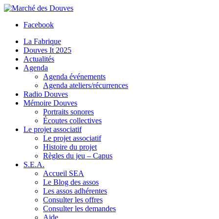
Facebook
La Fabrique
Douves It 2025
Actualités
Agenda
Agenda événements
Agenda ateliers/récurrences
Radio Douves
Mémoire Douves
Portraits sonores
Écoutes collectives
Le projet associatif
Le projet associatif
Histoire du projet
Règles du jeu – Capus
S.E.A.
Accueil SEA
Le Blog des assos
Les assos adhérentes
Consulter les offres
Consulter les demandes
Aide