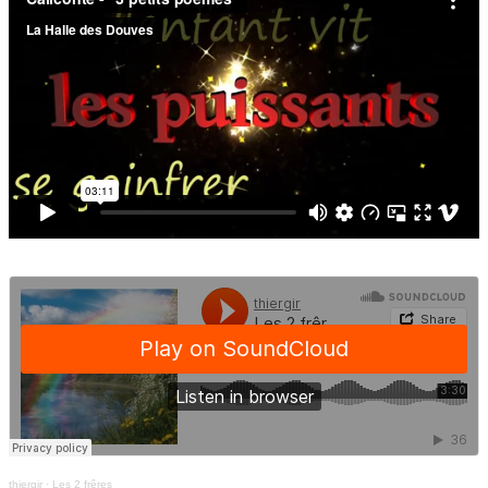
thiergir
·
Les 2 frêres