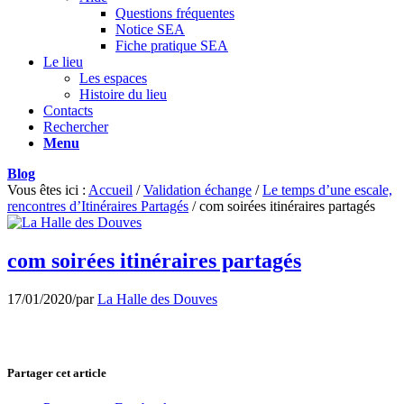
Questions fréquentes
Notice SEA
Fiche pratique SEA
Le lieu
Les espaces
Histoire du lieu
Contacts
Rechercher
Menu
Blog
Vous êtes ici :
Accueil
/
Validation échange
/
Le temps d’une escale,
rencontres d’Itinéraires Partagés
/
com soirées itinéraires partagés
com soirées itinéraires partagés
17/01/2020
/
par
La Halle des Douves
Partager cet article