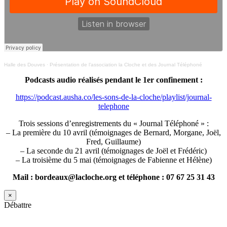
Halle des Douves
·
Présentation de l’association la Cloche et des Journal Téléphoné
Podcasts audio réalisés pendant le 1er confinement :
https://podcast.ausha.co/les-sons-de-la-cloche/playlist/journal-
telephone
Trois sessions d’enregistrements du « Journal Téléphoné » :
– La première du 10 avril (témoignages de Bernard, Morgane, Joël,
Fred, Guillaume)
– La seconde du 21 avril (témoignages de Joël et Frédéric)
– La troisième du 5 mai (témoignages de Fabienne et Hélène)
Mail : bordeaux@lacloche.org et téléphone : 07 67 25 31 43
×
Débattre