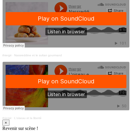
thiergir
·
Nassreddine et le sultan gourmand
thiergir
·
L'oiseau et la liberté
×
Revenir sur scène !