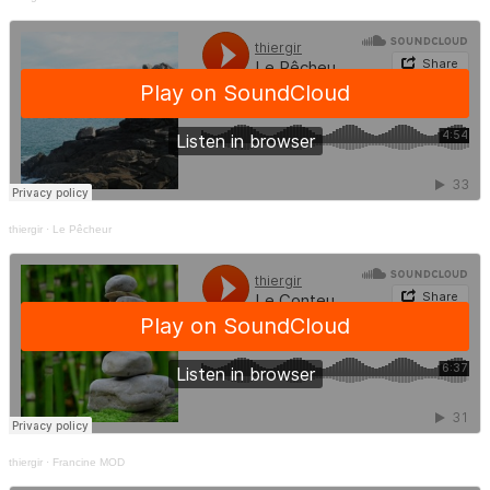
thiergir
·
Le Pêcheur
thiergir
·
Francine MOD