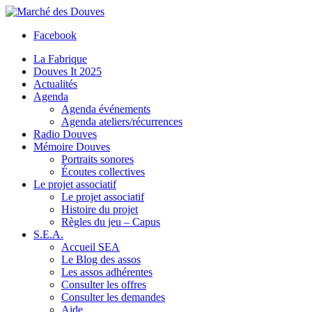
Facebook
La Fabrique
Douves It 2025
Actualités
Agenda
Agenda événements
Agenda ateliers/récurrences
Radio Douves
Mémoire Douves
Portraits sonores
Écoutes collectives
Le projet associatif
Le projet associatif
Histoire du projet
Règles du jeu – Capus
S.E.A.
Accueil SEA
Le Blog des assos
Les assos adhérentes
Consulter les offres
Consulter les demandes
Aide