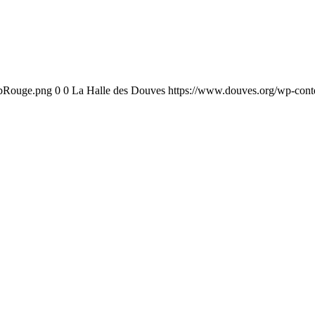
ebRouge.png
0
0
La Halle des Douves
https://www.douves.org/wp-con