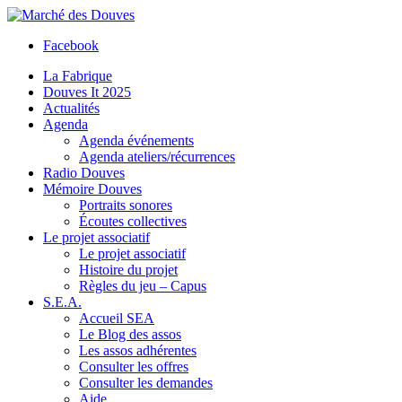
Facebook
La Fabrique
Douves It 2025
Actualités
Agenda
Agenda événements
Agenda ateliers/récurrences
Radio Douves
Mémoire Douves
Portraits sonores
Écoutes collectives
Le projet associatif
Le projet associatif
Histoire du projet
Règles du jeu – Capus
S.E.A.
Accueil SEA
Le Blog des assos
Les assos adhérentes
Consulter les offres
Consulter les demandes
Aide