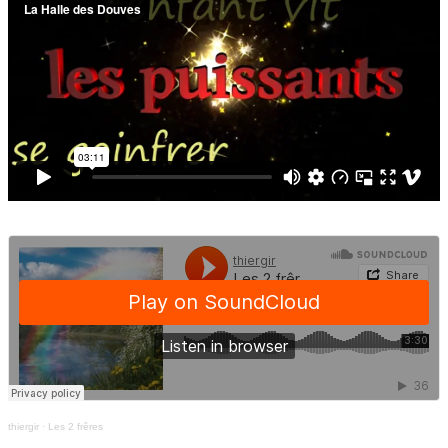
thiergir
·
Les 2 frêres