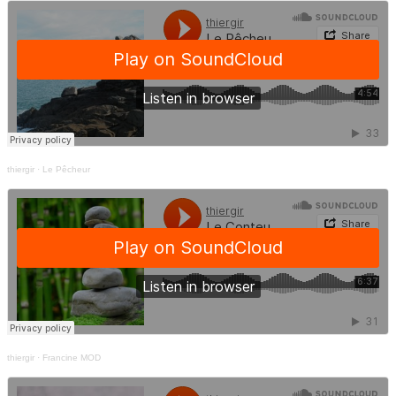
thiergir
·
Le Pêcheur
thiergir
·
Francine MOD