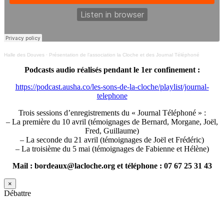
Halle des Douves
·
Présentation de l’association la Cloche et des Journal Téléphoné
Podcasts audio réalisés pendant le 1er confinement :
https://podcast.ausha.co/les-sons-de-la-cloche/playlist/journal-
telephone
Trois sessions d’enregistrements du « Journal Téléphoné » :
– La première du 10 avril (témoignages de Bernard, Morgane, Joël,
Fred, Guillaume)
– La seconde du 21 avril (témoignages de Joël et Frédéric)
– La troisième du 5 mai (témoignages de Fabienne et Hélène)
Mail : bordeaux@lacloche.org et téléphone : 07 67 25 31 43
×
Débattre