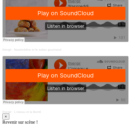
thiergir
·
Nassreddine et le sultan gourmand
thiergir
·
L'oiseau et la liberté
×
Revenir sur scène !