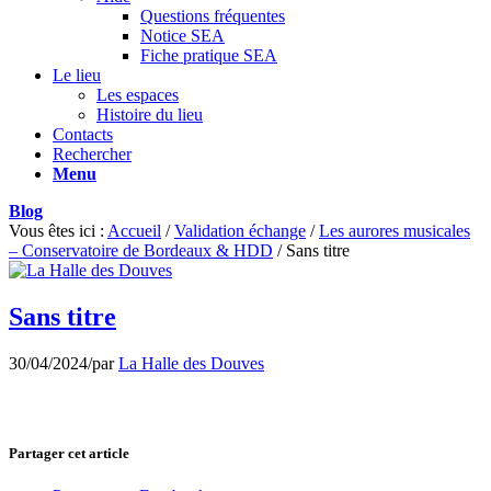
Questions fréquentes
Notice SEA
Fiche pratique SEA
Le lieu
Les espaces
Histoire du lieu
Contacts
Rechercher
Menu
Blog
Vous êtes ici :
Accueil
/
Validation échange
/
Les aurores musicales
– Conservatoire de Bordeaux & HDD
/
Sans titre
Sans titre
30/04/2024
/
par
La Halle des Douves
Partager cet article