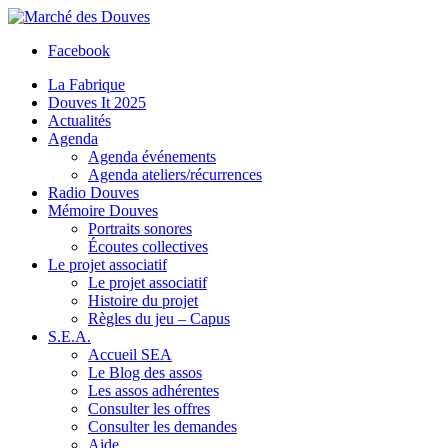
Facebook
La Fabrique
Douves It 2025
Actualités
Agenda
Agenda événements
Agenda ateliers/récurrences
Radio Douves
Mémoire Douves
Portraits sonores
Écoutes collectives
Le projet associatif
Le projet associatif
Histoire du projet
Règles du jeu – Capus
S.E.A.
Accueil SEA
Le Blog des assos
Les assos adhérentes
Consulter les offres
Consulter les demandes
Aide