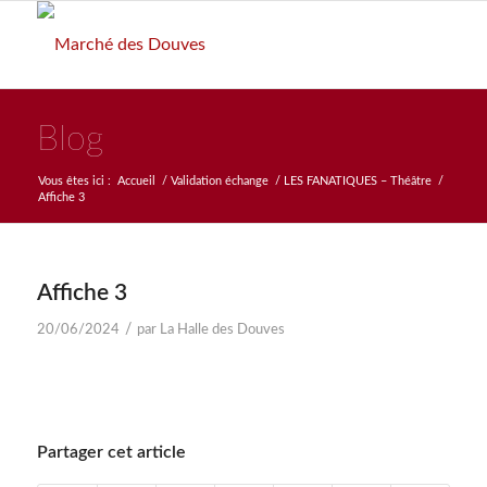
Blog
Vous êtes ici :
Accueil
/
Validation échange
/
LES FANATIQUES – Théâtre
/
Affiche 3
Affiche 3
/
20/06/2024
par
La Halle des Douves
Partager cet article