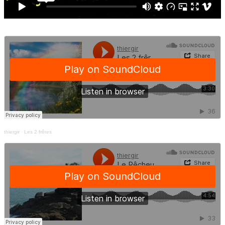
thiergir
·
Les 2 frêres