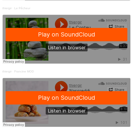
thiergir
·
Le Pêcheur
thiergir
·
Francine MOD