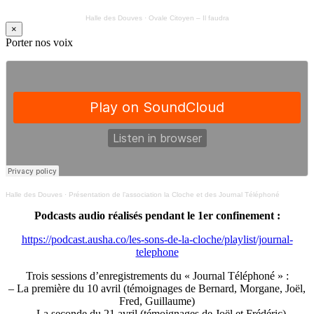
Halle des Douves
·
Ovale Citoyen – Il faudra
×
Porter nos voix
Halle des Douves
·
Présentation de l’association la Cloche et des Journal Téléphoné
Podcasts audio réalisés pendant le 1er confinement :
https://podcast.ausha.co/les-sons-de-la-cloche/playlist/journal-
telephone
Trois sessions d’enregistrements du « Journal Téléphoné » :
– La première du 10 avril (témoignages de Bernard, Morgane, Joël,
Fred, Guillaume)
– La seconde du 21 avril (témoignages de Joël et Frédéric)