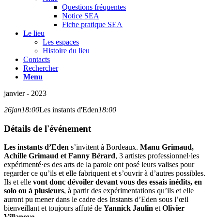
Questions fréquentes
Notice SEA
Fiche pratique SEA
Le lieu
Les espaces
Histoire du lieu
Contacts
Rechercher
Menu
janvier - 2023
26
jan
18:00
Les instants d'Eden
18:00
Détails de l'événement
Les instants d’Eden
s’invitent à Bordeaux.
Manu Grimaud,
Achille Grimaud et Fanny Bérard
, 3 artistes professionnel·les
expérimenté·es des arts de la parole ont posé leurs valises pour
regarder ce qu’ils et elle fabriquent et s’ouvrir à d’autres possibles.
Ils et elle
vont donc dévoiler devant vous des essais inédits, en
solo ou à plusieurs
, à partir des expérimentations qu’ils et elle
auront pu mener dans le cadre des Instants d’Eden sous l’œil
bienveillant et toujours affuté de
Yannick Jaulin
et
Olivier
Villanove
.