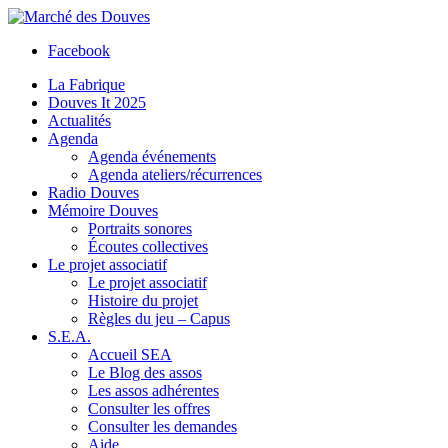
Facebook
La Fabrique
Douves It 2025
Actualités
Agenda
Agenda événements
Agenda ateliers/récurrences
Radio Douves
Mémoire Douves
Portraits sonores
Écoutes collectives
Le projet associatif
Le projet associatif
Histoire du projet
Règles du jeu – Capus
S.E.A.
Accueil SEA
Le Blog des assos
Les assos adhérentes
Consulter les offres
Consulter les demandes
Aide