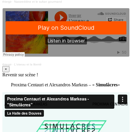
thiergir
·
Nassreddine et le sultan gourmand
thiergir
·
L'oiseau et la liberté
×
Revenir sur scène !
Proxima Centauri et Alexandros Markeas – «
Simulâcres
«