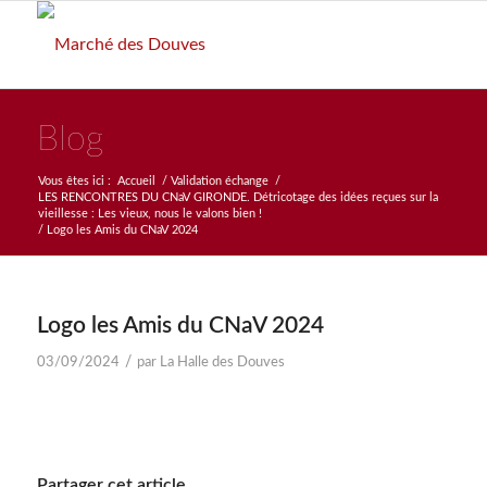
Blog
Vous êtes ici :
Accueil
/
Validation échange
/
LES RENCONTRES DU CNaV GIRONDE. Détricotage des idées reçues sur la
vieillesse : Les vieux, nous le valons bien !
/
Logo les Amis du CNaV 2024
Logo les Amis du CNaV 2024
/
03/09/2024
par
La Halle des Douves
Partager cet article