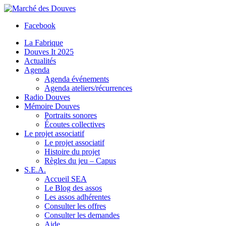
Facebook
La Fabrique
Douves It 2025
Actualités
Agenda
Agenda événements
Agenda ateliers/récurrences
Radio Douves
Mémoire Douves
Portraits sonores
Écoutes collectives
Le projet associatif
Le projet associatif
Histoire du projet
Règles du jeu – Capus
S.E.A.
Accueil SEA
Le Blog des assos
Les assos adhérentes
Consulter les offres
Consulter les demandes
Aide