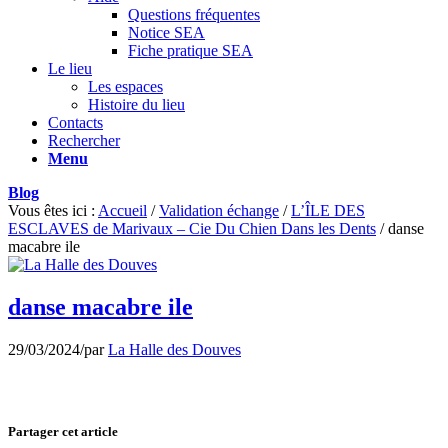
Questions fréquentes
Notice SEA
Fiche pratique SEA
Le lieu
Les espaces
Histoire du lieu
Contacts
Rechercher
Menu
Blog
Vous êtes ici :
Accueil
/
Validation échange
/
L’ÎLE DES
ESCLAVES de Marivaux – Cie Du Chien Dans les Dents
/
danse
macabre ile
danse macabre ile
29/03/2024
/
par
La Halle des Douves
Partager cet article