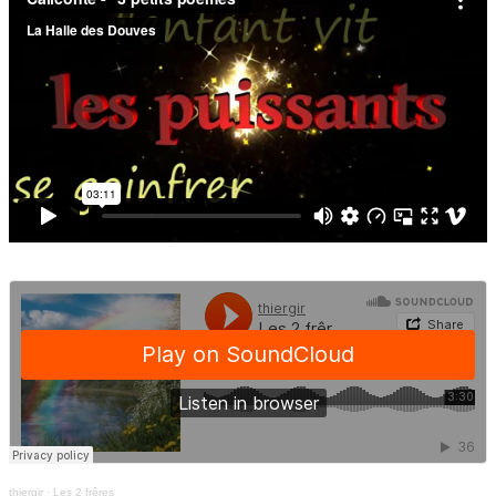
thiergir
·
Les 2 frêres