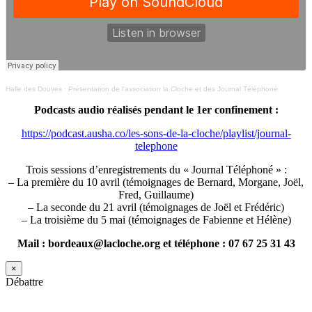
Halle des Douves
·
Présentation de l’association la Cloche et des Journal Téléphoné
Podcasts audio réalisés pendant le 1er confinement :
https://podcast.ausha.co/les-sons-de-la-cloche/playlist/journal-
telephone
Trois sessions d’enregistrements du « Journal Téléphoné » :
– La première du 10 avril (témoignages de Bernard, Morgane, Joël,
Fred, Guillaume)
– La seconde du 21 avril (témoignages de Joël et Frédéric)
– La troisième du 5 mai (témoignages de Fabienne et Hélène)
Mail : bordeaux@lacloche.org et téléphone : 07 67 25 31 43
×
Débattre