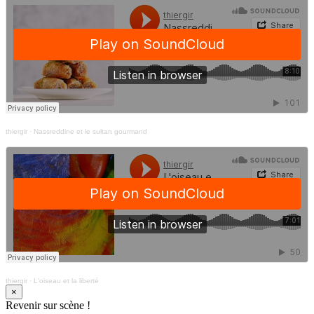
thiergir
·
Nassreddine et le sultan gourmand
thiergir
·
L'oiseau et la liberté
×
Revenir sur scène !