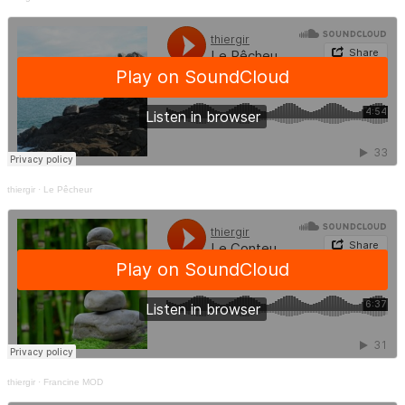
thiergir
·
Le Pêcheur
thiergir
·
Francine MOD