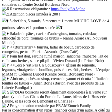
solidaires au Centre Social Bordeaux Nord.
Reservations obligatoire :
https://bit.ly/3A5q9ne
Attention places limitées à 200 !
5 chef.fe.s, 5 stands, 5 recettes = 1 menu MUCHO LOVE de 4
portions salées et 1 portion sucrée
Salade de pâtes, caviar d’aubergines, tomates, coleslaw,
effiloché de porc, fromage de brebis – Jeanne Allard (Au Nouveau
Monde)
<<Burratartar>> burrata, tartar de boeuf, carpaccio de
courgettes, pesto – Florian Atzamba (Ours Café)
Pain hot dog, sardine fumé maison, salicorne, rhubarbe, lait de
caille aux herbes, sauce pil-pil – Vivien Durand (Le Prince Noir)
<<Ceci N’est Pas Un Couscous>> gâteau de semoule,
légumes, vinaigrette de bouillon, pois chices rôtis, herbes – L’équipe
MIAM ft. Clément Duport (Centre Social Bordeaux Nord)
Abricots pochés au sirop, crème de yaourt et ricotta à l’huile de
feuilles de figuier – Julien Borie (Baston avec des produits de La
Laiterie Burdigala)
Des boissons seront également disponibles à la vente sur
place (vin de Les Chais du Port de La Lune, bières de la Brasserie
Lalune, et les softs de Lemonaid et ChariTea)
Programmation musicale par FRAMEtouch Family
Par la consommation d’un repas, financer celui d’un autre. A côté du