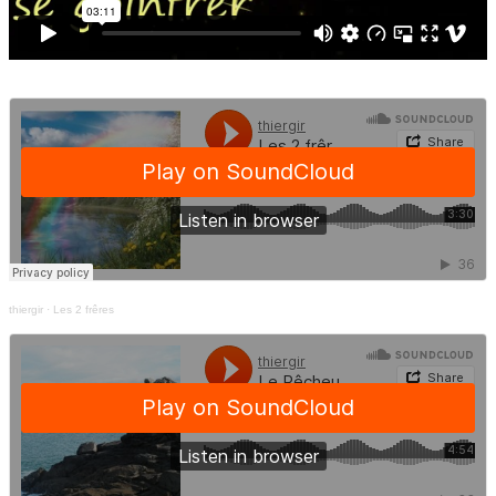
thiergir
·
Les 2 frêres