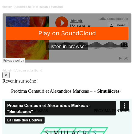
thiergir
·
Nassreddine et le sultan gourmand
thiergir
·
L'oiseau et la liberté
×
Revenir sur scène !
Proxima Centauri et Alexandros Markeas – «
Simulâcres
«