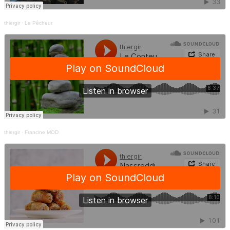
thiergir
·
Le Pêcheur
thiergir
·
Francine MOD