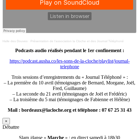
Halle des Douves
·
Présentation de l’association la Cloche et des Journal Téléphoné
Podcasts audio réalisés pendant le 1er confinement :
https://podcast.ausha.co/les-sons-de-la-cloche/playlist/journal-
telephone
Trois sessions d’enregistrements du « Journal Téléphoné » :
– La première du 10 avril (témoignages de Bernard, Morgane, Joël,
Fred, Guillaume)
– La seconde du 21 avril (témoignages de Joël et Frédéric)
– La troisième du 5 mai (témoignages de Fabienne et Hélène)
Mail : bordeaux@lacloche.org et téléphone : 07 67 25 31 43
×
Débattre
Slam /danse «
Marche
» : en direct samedi à 18h30