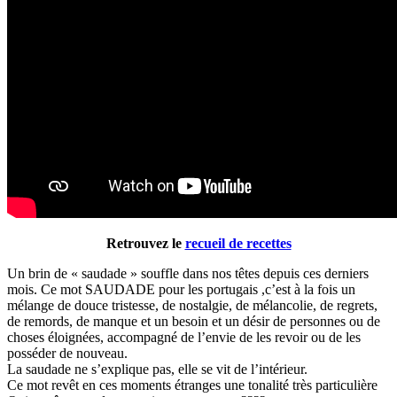
Retrouvez le
recueil de recettes
Un brin de « saudade » souffle dans nos têtes depuis ces derniers
mois. Ce mot SAUDADE pour les portugais ,c’est à la fois un
mélange de douce tristesse, de nostalgie, de mélancolie, de regrets,
de remords, de manque et un besoin et un désir de personnes ou de
choses éloignées, accompagné de l’envie de les revoir ou de les
posséder de nouveau.
La saudade ne s’explique pas, elle se vit de l’intérieur.
Ce mot revêt en ces moments étranges une tonalité très particulière