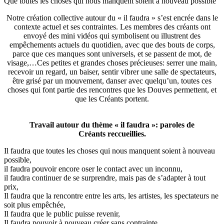
Que toutes les choses qui nous manquent soient à nouveau possible
Notre création collective autour du « il faudra » s’est encrée dans le
contexte actuel et ses contraintes. Les membres des créants ont
envoyé des mini vidéos qui symbolisent ou illustrent des
empêchements actuels du quotidien, avec que des bouts de corps,
parce que ces manques sont universels, et se passent de mot, de
visage,…Ces petites et grandes choses précieuses: serrer une main,
recevoir un regard, un baiser, sentir vibrer une salle de spectateurs,
être grisé par un mouvement, danser avec quelqu’un, toutes ces
choses qui font partie des rencontres que les Douves permettent, et
que les Créants portent.
Travail autour du thème « il faudra »: paroles de
Créants reccueillies.
Il faudra que toutes les choses qui nous manquent soient à nouveau
possible,
il faudra pouvoir encore oser le contact avec un inconnu,
il faudra continuer de se surprendre, mais pas de s’adapter à tout
prix,
Il faudra que la rencontre entre les arts, les artistes, les spectateurs ne
soit plus empêchée,
Il faudra que le public puisse revenir,
Il faudra pouvoir à nouveau créer sans contrainte,