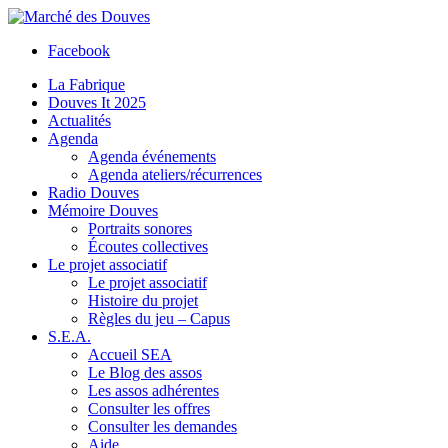
Facebook
La Fabrique
Douves It 2025
Actualités
Agenda
Agenda événements
Agenda ateliers/récurrences
Radio Douves
Mémoire Douves
Portraits sonores
Écoutes collectives
Le projet associatif
Le projet associatif
Histoire du projet
Règles du jeu – Capus
S.E.A.
Accueil SEA
Le Blog des assos
Les assos adhérentes
Consulter les offres
Consulter les demandes
Aide