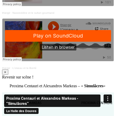
thiergir
·
Nassreddine et le sultan gourmand
thiergir
·
L'oiseau et la liberté
×
Revenir sur scène !
Proxima Centauri et Alexandros Markeas – «
Simulâcres
«