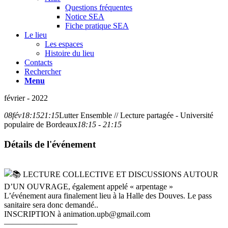
Questions fréquentes
Notice SEA
Fiche pratique SEA
Le lieu
Les espaces
Histoire du lieu
Contacts
Rechercher
Menu
février - 2022
08
fév
18:15
21:15
Lutter Ensemble // Lecture partagée - Université
populaire de Bordeaux
18:15 - 21:15
Détails de l'événement
LECTURE COLLECTIVE ET DISCUSSIONS AUTOUR
D’UN OUVRAGE, également appelé « arpentage »
L’événement aura finalement lieu à la Halle des Douves. Le pass
sanitaire sera donc demandé..
INSCRIPTION à animation.upb@gmail.com
—————————