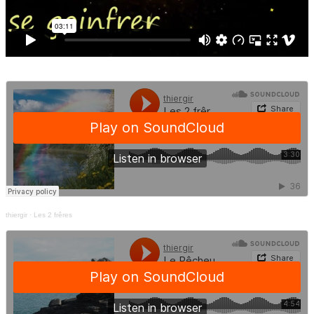
thiergir
·
Les 2 frêres