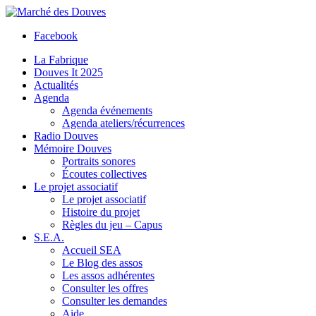
Facebook
La Fabrique
Douves It 2025
Actualités
Agenda
Agenda événements
Agenda ateliers/récurrences
Radio Douves
Mémoire Douves
Portraits sonores
Écoutes collectives
Le projet associatif
Le projet associatif
Histoire du projet
Règles du jeu – Capus
S.E.A.
Accueil SEA
Le Blog des assos
Les assos adhérentes
Consulter les offres
Consulter les demandes
Aide