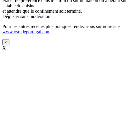
Placer de préférence dans le jardin ou sur un balcon ou à défaut sur
la table de cuisine
et attendre que le confinement soit terminé.
Déguster sans modération.
Pour les autres recettes plus pratiques rendez vous sur notre site
www.osoldeportugal.com
×
X