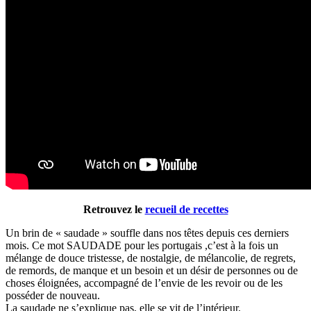
Retrouvez le
recueil de recettes
Un brin de « saudade » souffle dans nos têtes depuis ces derniers
mois. Ce mot SAUDADE pour les portugais ,c’est à la fois un
mélange de douce tristesse, de nostalgie, de mélancolie, de regrets,
de remords, de manque et un besoin et un désir de personnes ou de
choses éloignées, accompagné de l’envie de les revoir ou de les
posséder de nouveau.
La saudade ne s’explique pas, elle se vit de l’intérieur.