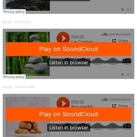
thiergir
·
Le Pêcheur
thiergir
·
Francine MOD