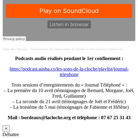
Halle des Douves
·
Présentation de l’association la Cloche et des Journal Téléphoné
Podcasts audio réalisés pendant le 1er confinement :
https://podcast.ausha.co/les-sons-de-la-cloche/playlist/journal-
telephone
Trois sessions d’enregistrements du « Journal Téléphoné » :
– La première du 10 avril (témoignages de Bernard, Morgane, Joël,
Fred, Guillaume)
– La seconde du 21 avril (témoignages de Joël et Frédéric)
– La troisième du 5 mai (témoignages de Fabienne et Hélène)
Mail : bordeaux@lacloche.org et téléphone : 07 67 25 31 43
×
Débattre