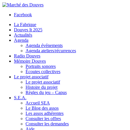
Facebook
La Fabrique
Douves It 2025
Actualités
Agenda
Agenda événements
Agenda ateliers/récurrences
Radio Douves
Mémoire Douves
Portraits sonores
Écoutes collectives
Le projet associatif
Le projet associatif
Histoire du projet
Règles du jeu – Capus
S.E.A.
Accueil SEA
Le Blog des assos
Les assos adhérentes
Consulter les offres
Consulter les demandes
Aide