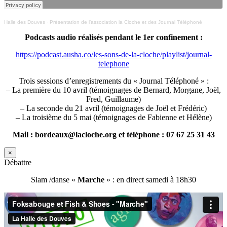
Halle des Douves
·
Présentation de l’association la Cloche et des Journal Téléphoné
Podcasts audio réalisés pendant le 1er confinement :
https://podcast.ausha.co/les-sons-de-la-cloche/playlist/journal-
telephone
Trois sessions d’enregistrements du « Journal Téléphoné » :
– La première du 10 avril (témoignages de Bernard, Morgane, Joël,
Fred, Guillaume)
– La seconde du 21 avril (témoignages de Joël et Frédéric)
– La troisième du 5 mai (témoignages de Fabienne et Hélène)
Mail : bordeaux@lacloche.org et téléphone : 07 67 25 31 43
×
Débattre
Slam /danse «
Marche
» : en direct samedi à 18h30