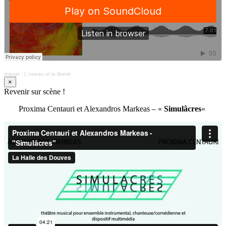
thiergir
·
L'oiseau et la liberté
×
Revenir sur scène !
Proxima Centauri et Alexandros Markeas – «
Simulâcres
«