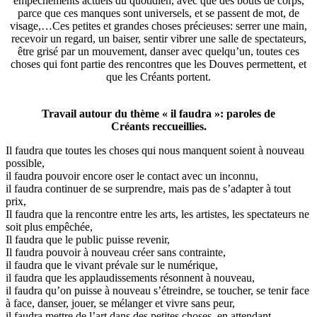
empêchements actuels du quotidien, avec que des bouts de corps,
parce que ces manques sont universels, et se passent de mot, de
visage,…Ces petites et grandes choses précieuses: serrer une main,
recevoir un regard, un baiser, sentir vibrer une salle de spectateurs,
être grisé par un mouvement, danser avec quelqu’un, toutes ces
choses qui font partie des rencontres que les Douves permettent, et
que les Créants portent.
Travail autour du thème « il faudra »: paroles de
Créants reccueillies.
Il faudra que toutes les choses qui nous manquent soient à nouveau
possible,
il faudra pouvoir encore oser le contact avec un inconnu,
il faudra continuer de se surprendre, mais pas de s’adapter à tout
prix,
Il faudra que la rencontre entre les arts, les artistes, les spectateurs ne
soit plus empêchée,
Il faudra que le public puisse revenir,
Il faudra pouvoir à nouveau créer sans contrainte,
il faudra que le vivant prévale sur le numérique,
il faudra que les applaudissements résonnent à nouveau,
il faudra qu’on puisse à nouveau s’étreindre, se toucher, se tenir face
à face, danser, jouer, se mélanger et vivre sans peur,
il faudra mettre de l’art dans des petites choses, en attendant