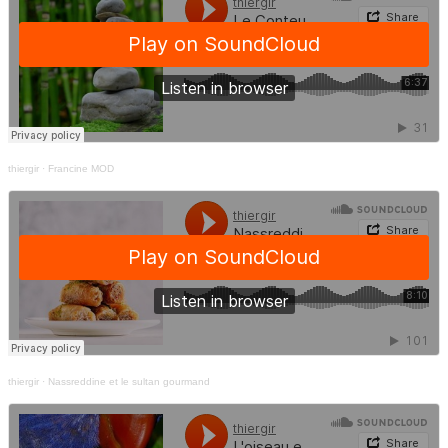
thiergir
·
Francine MOD
thiergir
·
Nassreddine et le sultan gourmand