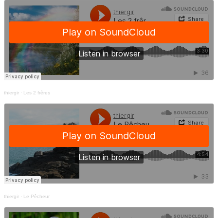
thiergir
·
Les 2 frêres
thiergir
·
Le Pêcheur