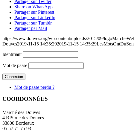
Partager sur Twitter
Share on WhatsApp
Partager sur Pinterest
Partager sur LinkedIn
Partager sur Tumblr
Partager par Mail
https://www.douves.org/wp-content/uploads/2015/09/logoMarcheW
Douves
2019-11-15 14:35:29
2019-11-15 14:35:29
LesMotsOntDuSon
Identifiant
Mot de passe
Mot de passe perdu ?
COORDONNÉES
Marché des Douves
4 BIS rue des Douves
33800 Bordeaux
05 57 71 75 93