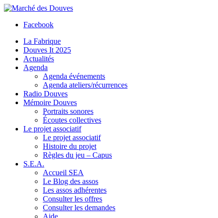
Facebook
La Fabrique
Douves It 2025
Actualités
Agenda
Agenda événements
Agenda ateliers/récurrences
Radio Douves
Mémoire Douves
Portraits sonores
Écoutes collectives
Le projet associatif
Le projet associatif
Histoire du projet
Règles du jeu – Capus
S.E.A.
Accueil SEA
Le Blog des assos
Les assos adhérentes
Consulter les offres
Consulter les demandes
Aide