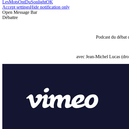
LesMotsOntDuSonlightOK
Accept settings
Hide notification only
Open Message Bar
Débattre
Podcast du débat 
avec Jean-Michel Lucas (droi