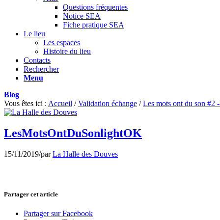
Questions fréquentes
Notice SEA
Fiche pratique SEA
Le lieu
Les espaces
Histoire du lieu
Contacts
Rechercher
Menu
Blog
Vous êtes ici :
Accueil
/
Validation échange
/
Les mots ont du son #2 -
LesMotsOntDuSonlightOK
15/11/2019
/
par
La Halle des Douves
Partager cet article
Partager sur Facebook