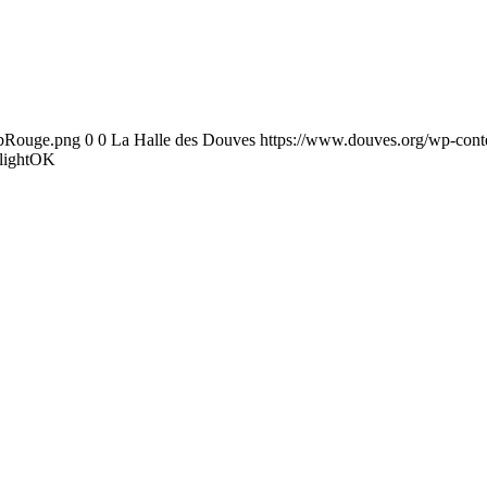
ebRouge.png
0
0
La Halle des Douves
https://www.douves.org/wp-con
lightOK