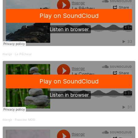
thiergir
·
Le Pêcheur
thiergir
·
Francine MOD