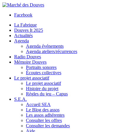
Facebook
La Fabrique
Douves It 2025
Actualités
Agenda
Agenda événements
Agenda ateliers/récurrences
Radio Douves
Mémoire Douves
Portraits sonores
Écoutes collectives
Le projet associatif
Le projet associatif
Histoire du projet
Règles du jeu – Capus
S.E.A.
Accueil SEA
Le Blog des assos
Les assos adhérentes
Consulter les offres
Consulter les demandes
Aide