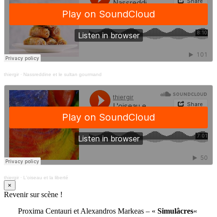
thiergir
·
Nassreddine et le sultan gourmand
thiergir
·
L'oiseau et la liberté
×
Revenir sur scène !
Proxima Centauri et Alexandros Markeas – «
Simulâcres
«