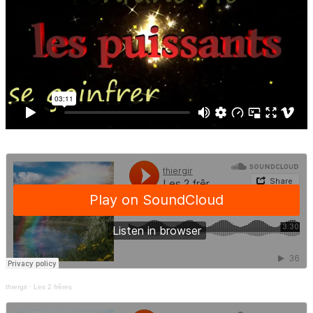
thiergir
·
Les 2 frêres