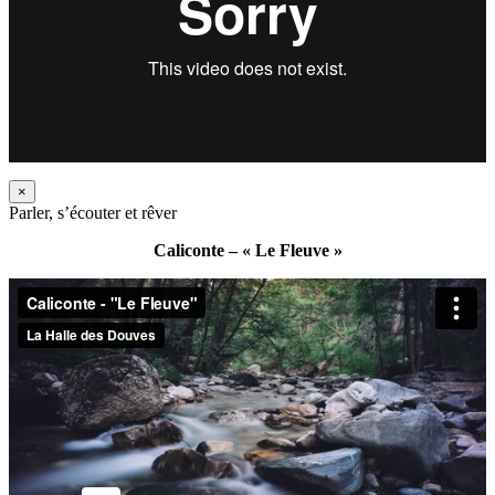
×
Parler, s’écouter et rêver
Caliconte – « Le Fleuve »