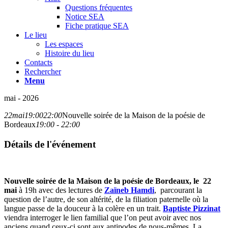
Questions fréquentes
Notice SEA
Fiche pratique SEA
Le lieu
Les espaces
Histoire du lieu
Contacts
Rechercher
Menu
mai - 2026
22
mai
19:00
22:00
Nouvelle soirée de la Maison de la poésie de
Bordeaux
19:00 - 22:00
Détails de l'événement
Nouvelle soirée de la Maison de la poésie de Bordeaux, le 22
mai
à 19h avec des lectures de
Zaïneb Hamdi
, parcourant la
question de l’autre, de son altérité, de la filiation paternelle où la
langue passe de la douceur à la colère en un trait.
Baptiste Pizzinat
viendra interroger le lien familial que l’on peut avoir avec nos
anciens quand ceux-ci sont aux antipodes de nous-mêmes. La