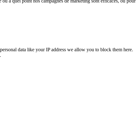
sé ou à quel point nos campagnes de marketing sont efficaces, ou pour
personal data like your IP address we allow you to block them here.
.