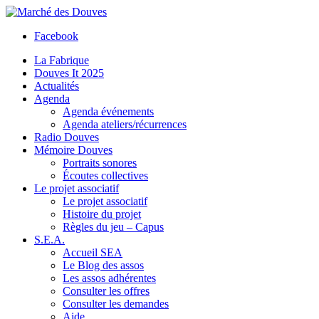
Facebook
La Fabrique
Douves It 2025
Actualités
Agenda
Agenda événements
Agenda ateliers/récurrences
Radio Douves
Mémoire Douves
Portraits sonores
Écoutes collectives
Le projet associatif
Le projet associatif
Histoire du projet
Règles du jeu – Capus
S.E.A.
Accueil SEA
Le Blog des assos
Les assos adhérentes
Consulter les offres
Consulter les demandes
Aide