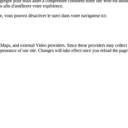
 agrégée pour nous aider à comprendre comment notre site Web est utili
s afin d'améliorer votre expérience.
te, vous pouvez désactiver le suivi dans votre navigateur ici:
 Maps, and external Video providers. Since these providers may collect 
ppearance of our site. Changes will take effect once you reload the page