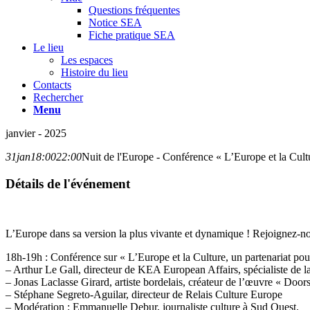
Questions fréquentes
Notice SEA
Fiche pratique SEA
Le lieu
Les espaces
Histoire du lieu
Contacts
Rechercher
Menu
janvier - 2025
31
jan
18:00
22:00
Nuit de l'Europe - Conférence « L’Europe et la Cultur
Détails de l'événement
L’Europe dans sa version la plus vivante et dynamique ! Rejoignez-no
18h-19h : Conférence sur « L’Europe et la Culture, un partenariat pour
– Arthur Le Gall, directeur de KEA European Affairs, spécialiste de la
– Jonas Laclasse Girard, artiste bordelais, créateur de l’œuvre « Door
– Stéphane Segreto-Aguilar, directeur de Relais Culture Europe
– Modération : Emmanuelle Debur, journaliste culture à Sud Ouest.