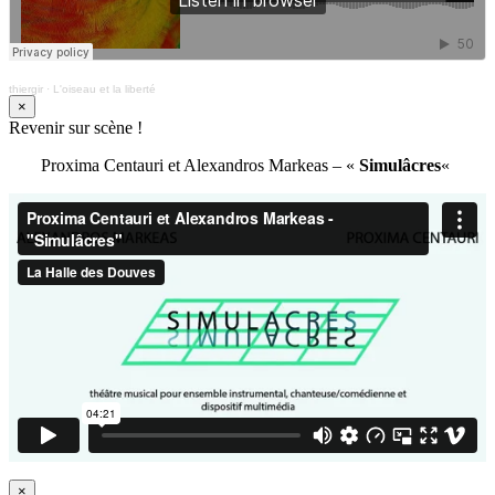
thiergir
·
L'oiseau et la liberté
×
Revenir sur scène !
Proxima Centauri et Alexandros Markeas – «
Simulâcres
«
×