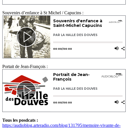
Souvenirs d’enfance à St Michel / Capucins :
Portait de Jean-François :
Tous les posdcats :
https://audioblog.arteradio.com/blog/131795/memoire-vivante-de-