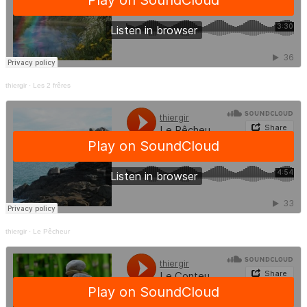
thiergir
·
Les 2 frêres
thiergir
·
Le Pêcheur