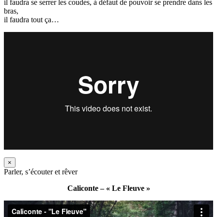
il faudra se serrer les coudes, à défaut de pouvoir se prendre dans les
bras,
il faudra tout ça…
×
Parler, s’écouter et rêver
Caliconte – « Le Fleuve »