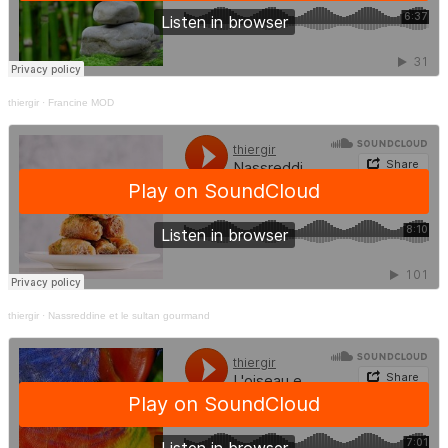
thiergir
·
Francine MOD
thiergir
·
Nassreddine et le sultan gourmand