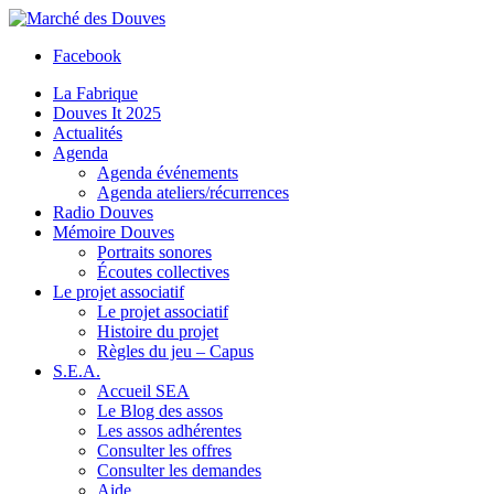
Facebook
La Fabrique
Douves It 2025
Actualités
Agenda
Agenda événements
Agenda ateliers/récurrences
Radio Douves
Mémoire Douves
Portraits sonores
Écoutes collectives
Le projet associatif
Le projet associatif
Histoire du projet
Règles du jeu – Capus
S.E.A.
Accueil SEA
Le Blog des assos
Les assos adhérentes
Consulter les offres
Consulter les demandes
Aide