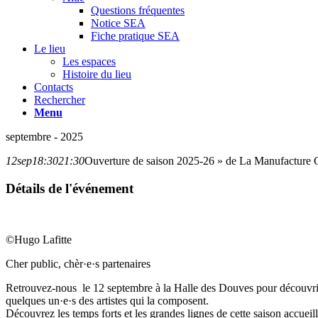
Questions fréquentes
Notice SEA
Fiche pratique SEA
Le lieu
Les espaces
Histoire du lieu
Contacts
Rechercher
Menu
septembre - 2025
12
sep
18:30
21:30
Ouverture de saison 2025-26 » de La Manufactur
Détails de l'événement
©Hugo Lafitte
Cher public, chèr·e·s partenaires
Retrouvez-nous le 12 septembre à la Halle des Douves pour découvrir
quelques un·e·s des artistes qui la composent.
Découvrez les temps forts et les grandes lignes de cette saison accue