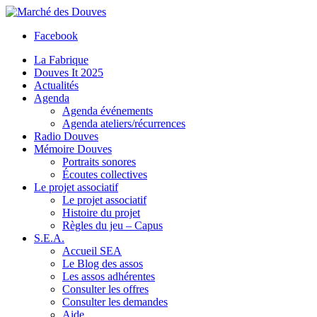
Facebook
La Fabrique
Douves It 2025
Actualités
Agenda
Agenda événements
Agenda ateliers/récurrences
Radio Douves
Mémoire Douves
Portraits sonores
Écoutes collectives
Le projet associatif
Le projet associatif
Histoire du projet
Règles du jeu – Capus
S.E.A.
Accueil SEA
Le Blog des assos
Les assos adhérentes
Consulter les offres
Consulter les demandes
Aide