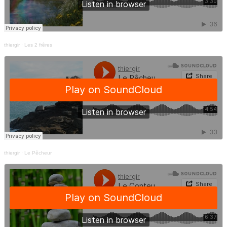
thiergir
·
Les 2 frêres
thiergir
·
Le Pêcheur