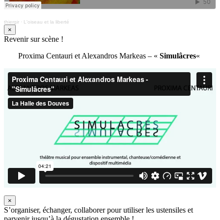
thiergir
·
L'oiseau et la liberté
×
Revenir sur scène !
Proxima Centauri et Alexandros Markeas – «
Simulâcres
«
×
S’organiser, échanger, collaborer pour utiliser les ustensiles et
parvenir jusqu’à la dégustation ensemble !