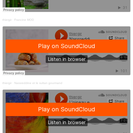
thiergir
·
Francine MOD
thiergir
·
Nassreddine et le sultan gourmand