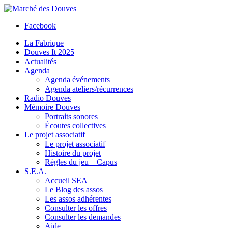
Facebook
La Fabrique
Douves It 2025
Actualités
Agenda
Agenda événements
Agenda ateliers/récurrences
Radio Douves
Mémoire Douves
Portraits sonores
Écoutes collectives
Le projet associatif
Le projet associatif
Histoire du projet
Règles du jeu – Capus
S.E.A.
Accueil SEA
Le Blog des assos
Les assos adhérentes
Consulter les offres
Consulter les demandes
Aide