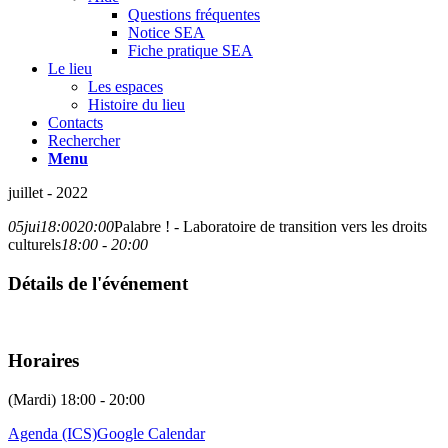
Questions fréquentes
Notice SEA
Fiche pratique SEA
Le lieu
Les espaces
Histoire du lieu
Contacts
Rechercher
Menu
juillet - 2022
05
jui
18:00
20:00
Palabre ! - Laboratoire de transition vers les droits
culturels
18:00 - 20:00
Détails de l'événement
Horaires
(Mardi) 18:00 - 20:00
Agenda (ICS)
Google Calendar