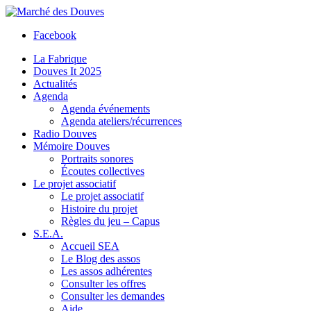
Facebook
La Fabrique
Douves It 2025
Actualités
Agenda
Agenda événements
Agenda ateliers/récurrences
Radio Douves
Mémoire Douves
Portraits sonores
Écoutes collectives
Le projet associatif
Le projet associatif
Histoire du projet
Règles du jeu – Capus
S.E.A.
Accueil SEA
Le Blog des assos
Les assos adhérentes
Consulter les offres
Consulter les demandes
Aide