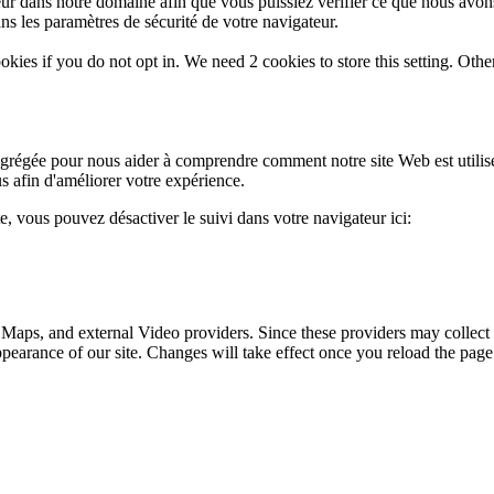
eur dans notre domaine afin que vous puissiez vérifier ce que nous avon
ns les paramètres de sécurité de votre navigateur.
okies if you do not opt in. We need 2 cookies to store this setting. 
 agrégée pour nous aider à comprendre comment notre site Web est utili
s afin d'améliorer votre expérience.
te, vous pouvez désactiver le suivi dans votre navigateur ici:
 Maps, and external Video providers. Since these providers may collect 
ppearance of our site. Changes will take effect once you reload the page