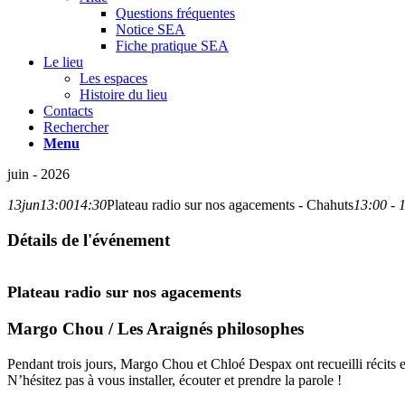
Questions fréquentes
Notice SEA
Fiche pratique SEA
Le lieu
Les espaces
Histoire du lieu
Contacts
Rechercher
Menu
juin - 2026
13
jun
13:00
14:30
Plateau radio sur nos agacements - Chahuts
13:00 - 
Détails de l'événement
Plateau radio sur nos agacements
Margo Chou / Les Araignés philosophes
Pendant trois jours, Margo Chou et Chloé Despax ont recueilli récits e
N’hésitez pas à vous installer, écouter et prendre la parole !