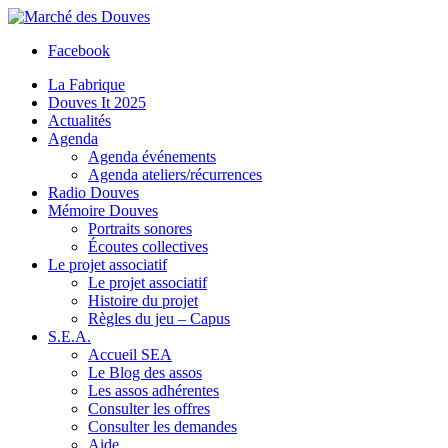
Facebook
La Fabrique
Douves It 2025
Actualités
Agenda
Agenda événements
Agenda ateliers/récurrences
Radio Douves
Mémoire Douves
Portraits sonores
Écoutes collectives
Le projet associatif
Le projet associatif
Histoire du projet
Règles du jeu – Capus
S.E.A.
Accueil SEA
Le Blog des assos
Les assos adhérentes
Consulter les offres
Consulter les demandes
Aide