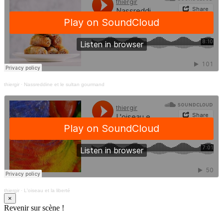
thiergir
·
Nassreddine et le sultan gourmand
thiergir
·
L'oiseau et la liberté
×
Revenir sur scène !