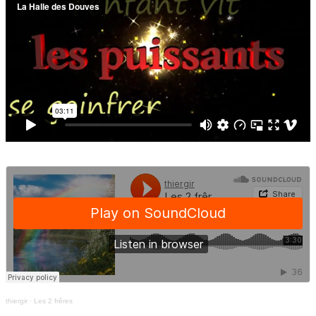
thiergir
·
Les 2 frêres