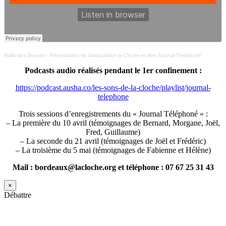
Halle des Douves
·
Présentation de l’association la Cloche et des Journal Téléphoné
Podcasts audio réalisés pendant le 1er confinement :
https://podcast.ausha.co/les-sons-de-la-cloche/playlist/journal-
telephone
Trois sessions d’enregistrements du « Journal Téléphoné » :
– La première du 10 avril (témoignages de Bernard, Morgane, Joël,
Fred, Guillaume)
– La seconde du 21 avril (témoignages de Joël et Frédéric)
– La troisième du 5 mai (témoignages de Fabienne et Hélène)
Mail : bordeaux@lacloche.org et téléphone : 07 67 25 31 43
×
Débattre