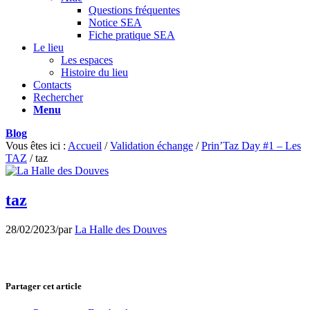
Questions fréquentes
Notice SEA
Fiche pratique SEA
Le lieu
Les espaces
Histoire du lieu
Contacts
Rechercher
Menu
Blog
Vous êtes ici :
Accueil
/
Validation échange
/
Prin’Taz Day #1 – Les
TAZ
/
taz
taz
28/02/2023
/
par
La Halle des Douves
Partager cet article