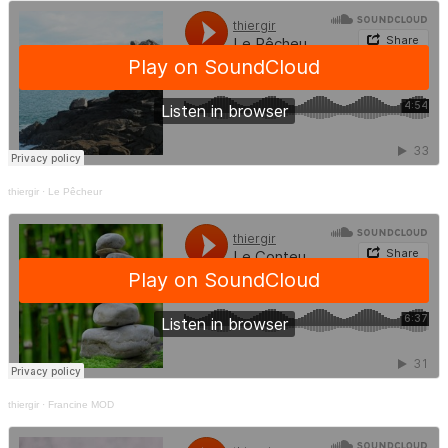
thiergir
·
Le Pêcheur
thiergir
·
Francine MOD