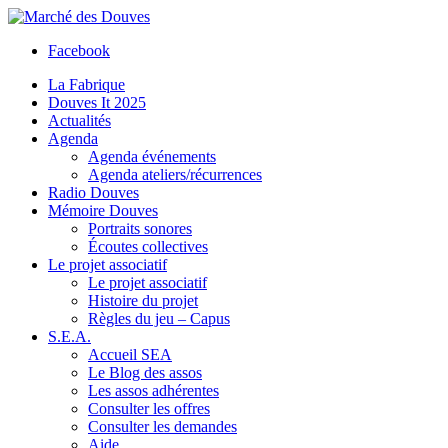
Facebook
La Fabrique
Douves It 2025
Actualités
Agenda
Agenda événements
Agenda ateliers/récurrences
Radio Douves
Mémoire Douves
Portraits sonores
Écoutes collectives
Le projet associatif
Le projet associatif
Histoire du projet
Règles du jeu – Capus
S.E.A.
Accueil SEA
Le Blog des assos
Les assos adhérentes
Consulter les offres
Consulter les demandes
Aide