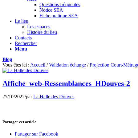
Questions fréquentes
Notice SEA
Fiche pratique SEA
Le lieu
Les espaces
Histoire du lieu
Contacts
Rechercher
Menu
Blog
Vous êtes ici :
Accueil
/
Validation échange
/
Projection Court-Métrag
Affiche_web-Ressemblances_HDouves-2
25/10/2022
/
par
La Halle des Douves
Partager cet article
Partager sur Facebook