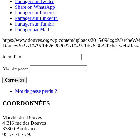
Partager sur Twitter
Share on WhatsApp
Partager sur Pinterest
Partager sur LinkedIn
Partager sur Tumblr
Partager par Mail
https://www.douves.org/wp-content/uploads/2015/09/logoMarcheW
Douves
2022-10-25 14:26:38
2022-10-25 14:26:38
Affiche_web-Ress
Identifiant
Mot de passe
Mot de passe perdu ?
COORDONNÉES
Marché des Douves
4 BIS rue des Douves
33800 Bordeaux
05 57 71 75 93