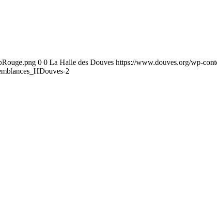
ebRouge.png
0
0
La Halle des Douves
https://www.douves.org/wp-con
emblances_HDouves-2