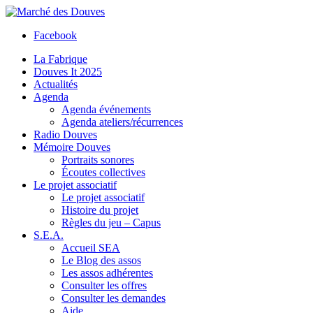
Facebook
La Fabrique
Douves It 2025
Actualités
Agenda
Agenda événements
Agenda ateliers/récurrences
Radio Douves
Mémoire Douves
Portraits sonores
Écoutes collectives
Le projet associatif
Le projet associatif
Histoire du projet
Règles du jeu – Capus
S.E.A.
Accueil SEA
Le Blog des assos
Les assos adhérentes
Consulter les offres
Consulter les demandes
Aide