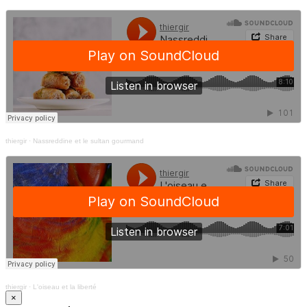
thiergir
·
Nassreddine et le sultan gourmand
thiergir
·
L'oiseau et la liberté
×