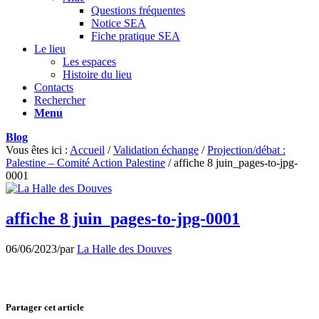
Questions fréquentes
Notice SEA
Fiche pratique SEA
Le lieu
Les espaces
Histoire du lieu
Contacts
Rechercher
Menu
Blog
Vous êtes ici :
Accueil
/
Validation échange
/
Projection/débat :
Palestine – Comité Action Palestine
/
affiche 8 juin_pages-to-jpg-
0001
affiche 8 juin_pages-to-jpg-0001
06/06/2023
/
par
La Halle des Douves
Partager cet article