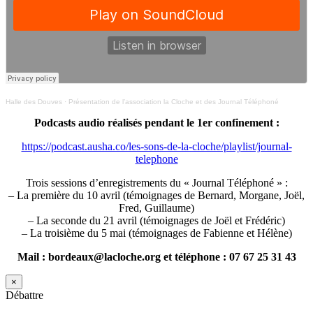
Halle des Douves
·
Présentation de l’association la Cloche et des Journal Téléphoné
Podcasts audio réalisés pendant le 1er confinement :
https://podcast.ausha.co/les-sons-de-la-cloche/playlist/journal-
telephone
Trois sessions d’enregistrements du « Journal Téléphoné » :
– La première du 10 avril (témoignages de Bernard, Morgane, Joël,
Fred, Guillaume)
– La seconde du 21 avril (témoignages de Joël et Frédéric)
– La troisième du 5 mai (témoignages de Fabienne et Hélène)
Mail : bordeaux@lacloche.org et téléphone : 07 67 25 31 43
×
Débattre