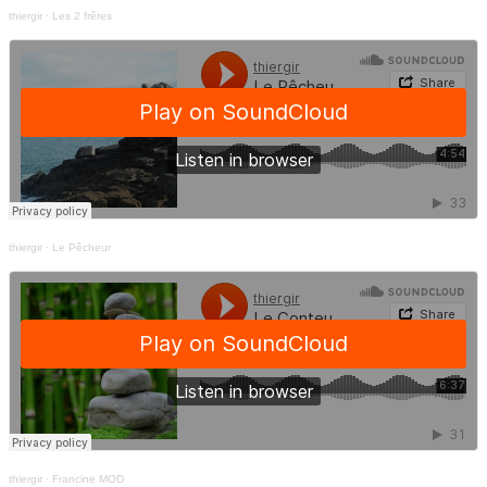
thiergir
·
Les 2 frêres
thiergir
·
Le Pêcheur
thiergir
·
Francine MOD