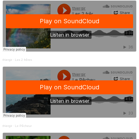
thiergir
·
Les 2 frêres
thiergir
·
Le Pêcheur