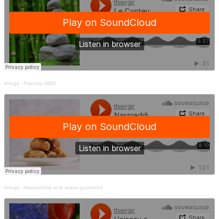
thiergir
·
Francine MOD
thiergir
·
Nassreddine et le sultan gourmand