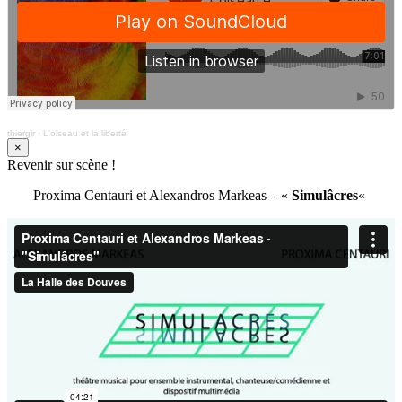
thiergir
·
L'oiseau et la liberté
×
Revenir sur scène !
Proxima Centauri et Alexandros Markeas – «
Simulâcres
«