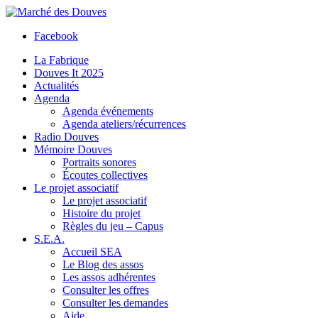
Facebook
La Fabrique
Douves It 2025
Actualités
Agenda
Agenda événements
Agenda ateliers/récurrences
Radio Douves
Mémoire Douves
Portraits sonores
Écoutes collectives
Le projet associatif
Le projet associatif
Histoire du projet
Règles du jeu – Capus
S.E.A.
Accueil SEA
Le Blog des assos
Les assos adhérentes
Consulter les offres
Consulter les demandes
Aide