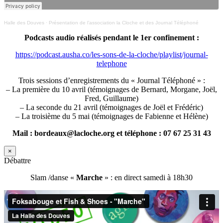
Halle des Douves
·
Présentation de l’association la Cloche et des Journal Téléphoné
Podcasts audio réalisés pendant le 1er confinement :
https://podcast.ausha.co/les-sons-de-la-cloche/playlist/journal-
telephone
Trois sessions d’enregistrements du « Journal Téléphoné » :
– La première du 10 avril (témoignages de Bernard, Morgane, Joël,
Fred, Guillaume)
– La seconde du 21 avril (témoignages de Joël et Frédéric)
– La troisième du 5 mai (témoignages de Fabienne et Hélène)
Mail : bordeaux@lacloche.org et téléphone : 07 67 25 31 43
×
Débattre
Slam /danse «
Marche
» : en direct samedi à 18h30