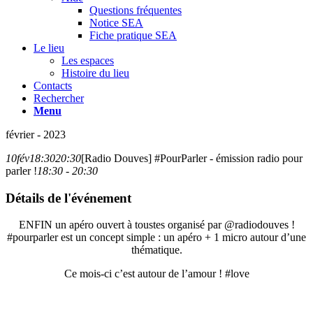
Questions fréquentes
Notice SEA
Fiche pratique SEA
Le lieu
Les espaces
Histoire du lieu
Contacts
Rechercher
Menu
février - 2023
10
fév
18:30
20:30
[Radio Douves] #PourParler - émission radio pour
parler !
18:30 - 20:30
Détails de l'événement
ENFIN un apéro ouvert à toustes organisé par @radiodouves !
#pourparler est un concept simple : un apéro + 1 micro autour d’une
thématique.
Ce mois-ci c’est autour de l’amour ! #love