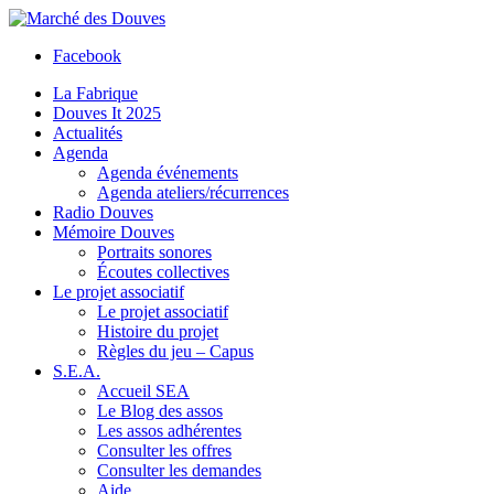
Facebook
La Fabrique
Douves It 2025
Actualités
Agenda
Agenda événements
Agenda ateliers/récurrences
Radio Douves
Mémoire Douves
Portraits sonores
Écoutes collectives
Le projet associatif
Le projet associatif
Histoire du projet
Règles du jeu – Capus
S.E.A.
Accueil SEA
Le Blog des assos
Les assos adhérentes
Consulter les offres
Consulter les demandes
Aide