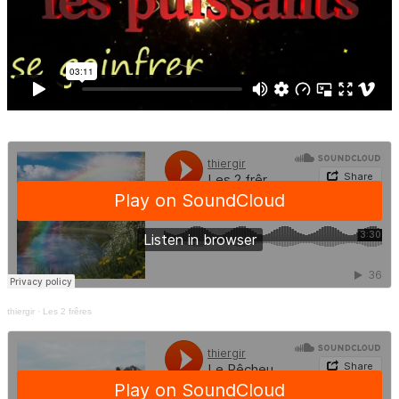
thiergir
·
Les 2 frêres