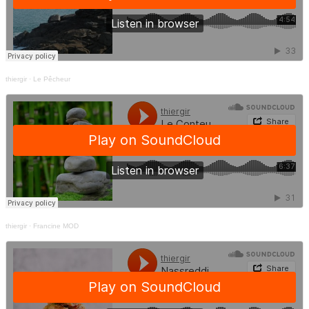
thiergir
·
Le Pêcheur
thiergir
·
Francine MOD