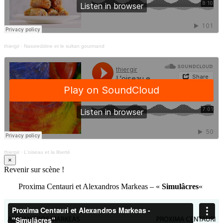
thiergir
·
Nassreddine et le sultan gourmand
thiergir
·
L'oiseau et la liberté
×
Revenir sur scène !
Proxima Centauri et Alexandros Markeas – «
Simulâcres
«