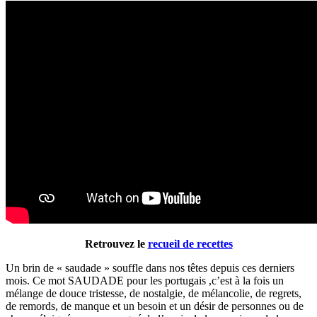
Retrouvez le
recueil de recettes
Un brin de « saudade » souffle dans nos têtes depuis ces derniers
mois. Ce mot SAUDADE pour les portugais ,c’est à la fois un
mélange de douce tristesse, de nostalgie, de mélancolie, de regrets,
de remords, de manque et un besoin et un désir de personnes ou de