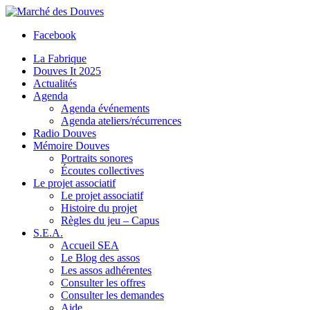
Facebook
La Fabrique
Douves It 2025
Actualités
Agenda
Agenda événements
Agenda ateliers/récurrences
Radio Douves
Mémoire Douves
Portraits sonores
Écoutes collectives
Le projet associatif
Le projet associatif
Histoire du projet
Règles du jeu – Capus
S.E.A.
Accueil SEA
Le Blog des assos
Les assos adhérentes
Consulter les offres
Consulter les demandes
Aide