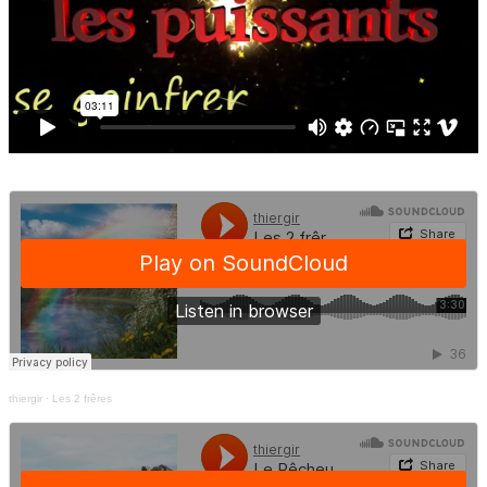
thiergir
·
Les 2 frêres