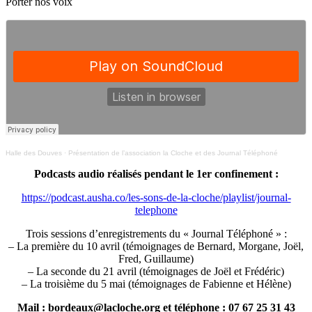
Porter nos voix
Halle des Douves
·
Présentation de l’association la Cloche et des Journal Téléphoné
Podcasts audio réalisés pendant le 1er confinement :
https://podcast.ausha.co/les-sons-de-la-cloche/playlist/journal-
telephone
Trois sessions d’enregistrements du « Journal Téléphoné » :
– La première du 10 avril (témoignages de Bernard, Morgane, Joël,
Fred, Guillaume)
– La seconde du 21 avril (témoignages de Joël et Frédéric)
– La troisième du 5 mai (témoignages de Fabienne et Hélène)
Mail : bordeaux@lacloche.org et téléphone : 07 67 25 31 43