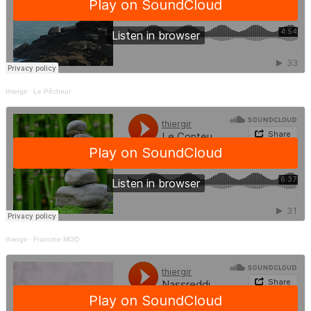
thiergir
·
Le Pêcheur
thiergir
·
Francine MOD