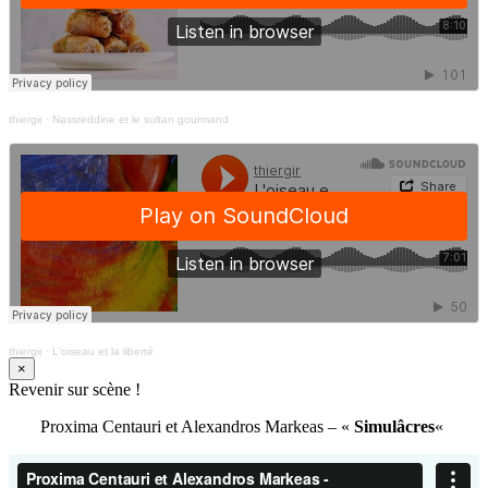
thiergir
·
Nassreddine et le sultan gourmand
thiergir
·
L'oiseau et la liberté
×
Revenir sur scène !
Proxima Centauri et Alexandros Markeas – «
Simulâcres
«