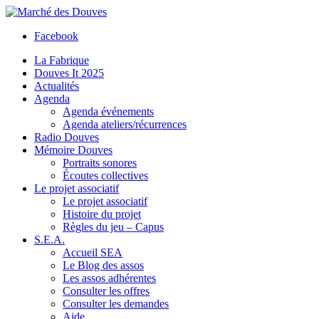
Facebook
La Fabrique
Douves It 2025
Actualités
Agenda
Agenda événements
Agenda ateliers/récurrences
Radio Douves
Mémoire Douves
Portraits sonores
Écoutes collectives
Le projet associatif
Le projet associatif
Histoire du projet
Règles du jeu – Capus
S.E.A.
Accueil SEA
Le Blog des assos
Les assos adhérentes
Consulter les offres
Consulter les demandes
Aide