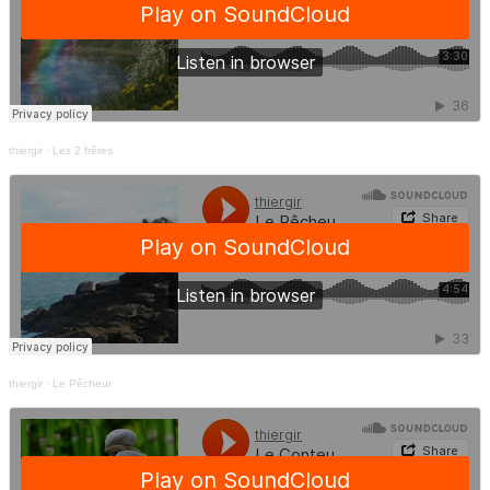
thiergir
·
Les 2 frêres
thiergir
·
Le Pêcheur