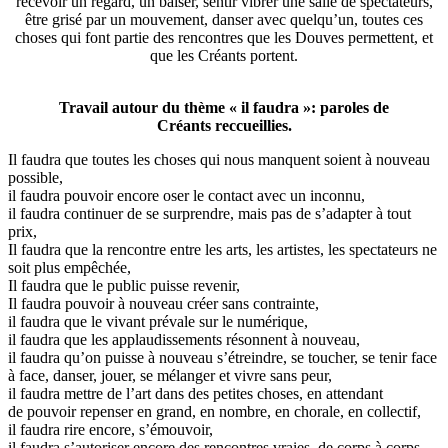
recevoir un regard, un baiser, sentir vibrer une salle de spectateurs,
être grisé par un mouvement, danser avec quelqu’un, toutes ces
choses qui font partie des rencontres que les Douves permettent, et
que les Créants portent.
Travail autour du thème « il faudra »: paroles de
Créants reccueillies.
Il faudra que toutes les choses qui nous manquent soient à nouveau
possible,
il faudra pouvoir encore oser le contact avec un inconnu,
il faudra continuer de se surprendre, mais pas de s’adapter à tout
prix,
Il faudra que la rencontre entre les arts, les artistes, les spectateurs ne
soit plus empêchée,
Il faudra que le public puisse revenir,
Il faudra pouvoir à nouveau créer sans contrainte,
il faudra que le vivant prévale sur le numérique,
il faudra que les applaudissements résonnent à nouveau,
il faudra qu’on puisse à nouveau s’étreindre, se toucher, se tenir face
à face, danser, jouer, se mélanger et vivre sans peur,
il faudra mettre de l’art dans des petites choses, en attendant
de pouvoir repenser en grand, en nombre, en chorale, en collectif,
il faudra rire encore, s’émouvoir,
il faudra s’autoriser encore des rencontres vraies, de corps à corps