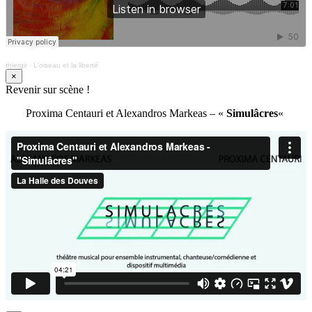
thiergir
·
L'oiseau et la liberté
×
Revenir sur scène !
Proxima Centauri et Alexandros Markeas – «
Simulâcres
«