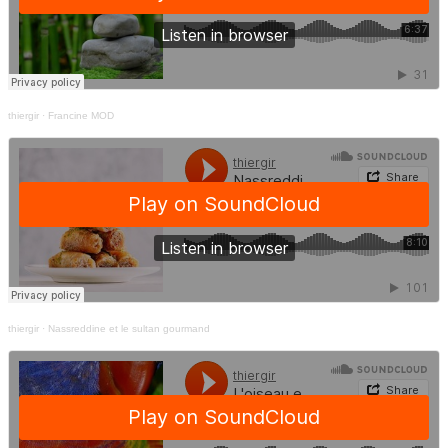
thiergir
·
Francine MOD
thiergir
·
Nassreddine et le sultan gourmand