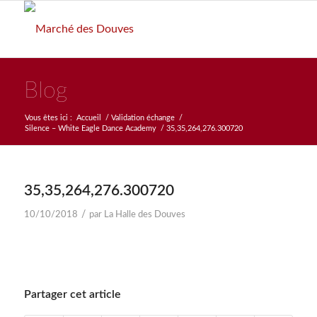
Blog
Vous êtes ici :
Accueil
/
Validation échange
/
Silence – White Eagle Dance Academy
/
35,35,264,276.300720
35,35,264,276.300720
/
10/10/2018
par
La Halle des Douves
Partager cet article