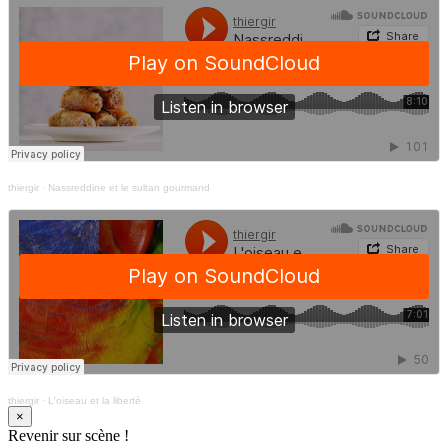
thiergir
·
Nassreddine et le sultan gourmand
thiergir
·
L'oiseau et la liberté
×
Revenir sur scène !