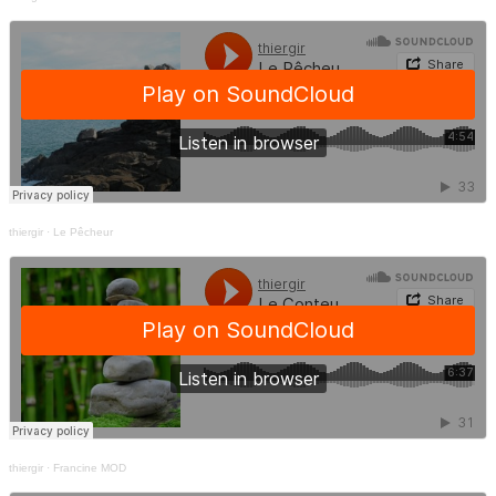
thiergir
·
Le Pêcheur
thiergir
·
Francine MOD