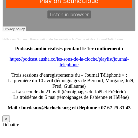
Halle des Douves
·
Présentation de l’association la Cloche et des Journal Téléphoné
Podcasts audio réalisés pendant le 1er confinement :
https://podcast.ausha.co/les-sons-de-la-cloche/playlist/journal-
telephone
Trois sessions d’enregistrements du « Journal Téléphoné » :
– La première du 10 avril (témoignages de Bernard, Morgane, Joël,
Fred, Guillaume)
– La seconde du 21 avril (témoignages de Joël et Frédéric)
– La troisième du 5 mai (témoignages de Fabienne et Hélène)
Mail : bordeaux@lacloche.org et téléphone : 07 67 25 31 43
×
Débattre