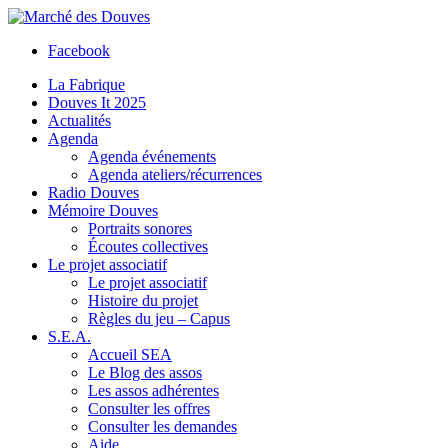
Facebook
La Fabrique
Douves It 2025
Actualités
Agenda
Agenda événements
Agenda ateliers/récurrences
Radio Douves
Mémoire Douves
Portraits sonores
Écoutes collectives
Le projet associatif
Le projet associatif
Histoire du projet
Règles du jeu – Capus
S.E.A.
Accueil SEA
Le Blog des assos
Les assos adhérentes
Consulter les offres
Consulter les demandes
Aide