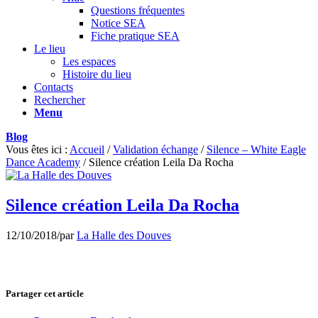
Questions fréquentes
Notice SEA
Fiche pratique SEA
Le lieu
Les espaces
Histoire du lieu
Contacts
Rechercher
Menu
Blog
Vous êtes ici :
Accueil
/
Validation échange
/
Silence – White Eagle
Dance Academy
/
Silence création Leila Da Rocha
Silence création Leila Da Rocha
12/10/2018
/
par
La Halle des Douves
Partager cet article