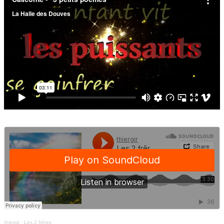
thiergir
·
Les 2 frêres