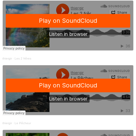
thiergir
·
Les 2 frêres
thiergir
·
Le Pêcheur