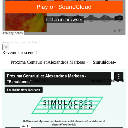
thiergir
·
L'oiseau et la liberté
×
Revenir sur scène !
Proxima Centauri et Alexandros Markeas – «
Simulâcres
«