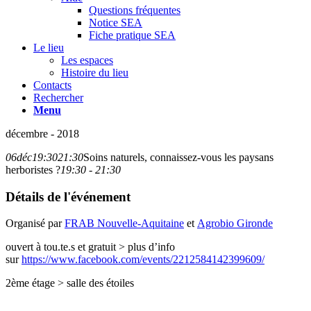
Questions fréquentes
Notice SEA
Fiche pratique SEA
Le lieu
Les espaces
Histoire du lieu
Contacts
Rechercher
Menu
décembre - 2018
06
déc
19:30
21:30
Soins naturels, connaissez-vous les paysans
herboristes ?
19:30 - 21:30
Détails de l'événement
Organisé par
FRAB Nouvelle-Aquitaine
et
Agrobio Gironde
ouvert à tou.te.s et gratuit > plus d’info
sur
https://www.facebook.com/events/2212584142399609/
2ème étage > salle des étoiles