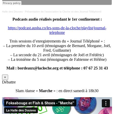
Halle des Douves
·
Présentation de l’association la Cloche et des Journal Téléphoné
Podcasts audio réalisés pendant le 1er confinement :
https://podcast.ausha.co/les-sons-de-la-cloche/playlist/journal-
telephone
Trois sessions d’enregistrements du « Journal Téléphoné » :
– La première du 10 avril (témoignages de Bernard, Morgane, Joël,
Fred, Guillaume)
– La seconde du 21 avril (témoignages de Joël et Frédéric)
– La troisième du 5 mai (témoignages de Fabienne et Hélène)
Mail : bordeaux@lacloche.org et téléphone : 07 67 25 31 43
×
Débattre
Slam /danse «
Marche
» : en direct samedi à 18h30