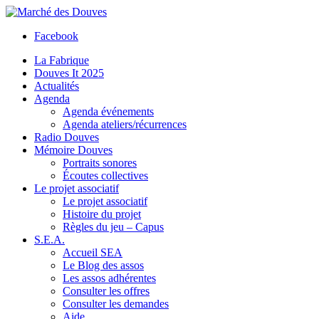
Facebook
La Fabrique
Douves It 2025
Actualités
Agenda
Agenda événements
Agenda ateliers/récurrences
Radio Douves
Mémoire Douves
Portraits sonores
Écoutes collectives
Le projet associatif
Le projet associatif
Histoire du projet
Règles du jeu – Capus
S.E.A.
Accueil SEA
Le Blog des assos
Les assos adhérentes
Consulter les offres
Consulter les demandes
Aide