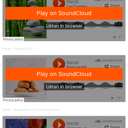
thiergir
·
Francine MOD
thiergir
·
Nassreddine et le sultan gourmand