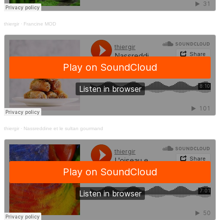
thiergir
·
Francine MOD
thiergir
·
Nassreddine et le sultan gourmand