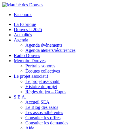
Facebook
La Fabrique
Douves It 2025
Actualités
Agenda
Agenda événements
Agenda ateliers/récurrences
Radio Douves
Mémoire Douves
Portraits sonores
Écoutes collectives
Le projet associatif
Le projet associatif
Histoire du projet
Règles du jeu – Capus
S.E.A.
Accueil SEA
Le Blog des assos
Les assos adhérentes
Consulter les offres
Consulter les demandes
Aide