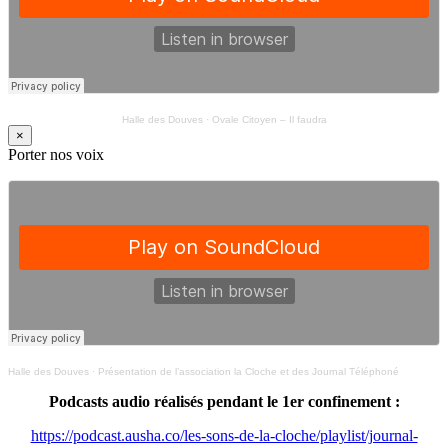
Halle des Douves
·
Ovale Citoyen – Il faudra
×
Porter nos voix
Halle des Douves
·
Présentation de l’association la Cloche et des Journal Téléphoné
Podcasts audio réalisés pendant le 1er confinement :
https://podcast.ausha.co/les-sons-de-la-cloche/playlist/journal-