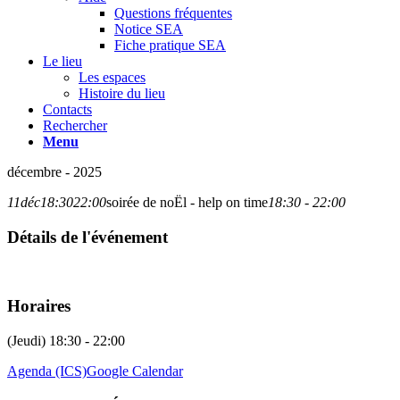
Questions fréquentes
Notice SEA
Fiche pratique SEA
Le lieu
Les espaces
Histoire du lieu
Contacts
Rechercher
Menu
décembre - 2025
11
déc
18:30
22:00
soirée de noËl - help on time
18:30 - 22:00
Détails de l'événement
Horaires
(Jeudi) 18:30 - 22:00
Agenda (ICS)
Google Calendar