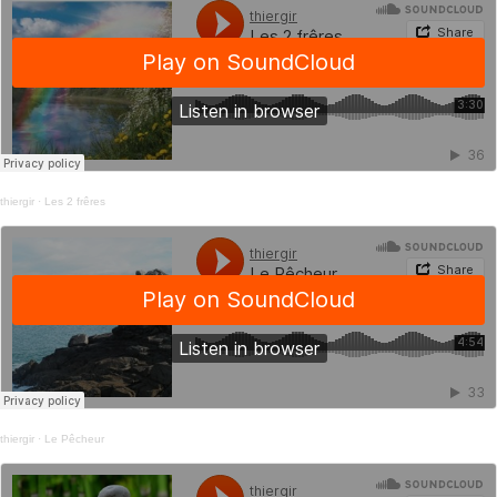
thiergir
·
Les 2 frêres
thiergir
·
Le Pêcheur