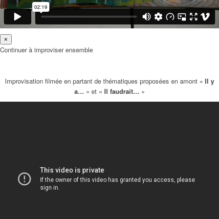
×
Continuer à improviser ensemble
Improvisation filmée en partant de thématiques proposées en amont «
Il y
a…
» et «
Il faudrait…
»