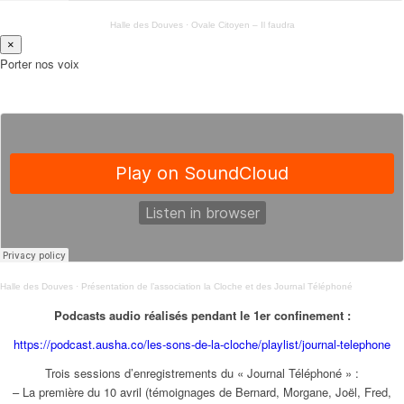
Halle des Douves
·
Ovale Citoyen – Il faudra
×
Porter nos voix
Halle des Douves
·
Présentation de l’association la Cloche et des Journal Téléphoné
Podcasts audio réalisés pendant le 1er confinement :
https://podcast.ausha.co/les-sons-de-la-cloche/playlist/journal-telephone
Trois sessions d’enregistrements du « Journal Téléphoné » :
– La première du 10 avril (témoignages de Bernard, Morgane, Joël, Fred,