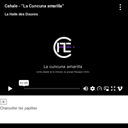
×
Chatouiller les papilles