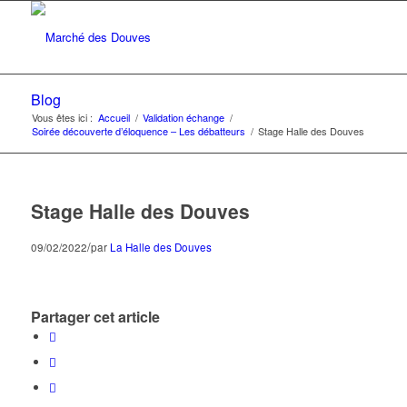
Blog
Vous êtes ici :
Accueil
/
Validation échange
/
Soirée découverte d’éloquence – Les débatteurs
/
Stage Halle des Douves
Stage Halle des Douves
/
09/02/2022
par
La Halle des Douves
Partager cet article