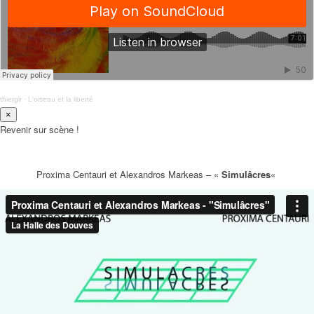
thiergir
·
L'oiseau et la liberté
×
Revenir sur scène !
Proxima Centauri et Alexandros Markeas – «
Simulâcres
«