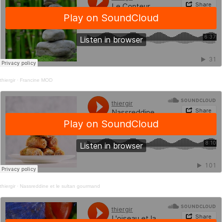
thiergir
·
Francine MOD
thiergir
·
Nassreddine et le sultan gourmand