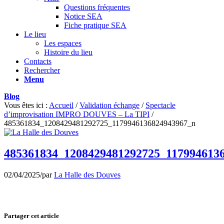
Questions fréquentes
Notice SEA
Fiche pratique SEA
Le lieu
Les espaces
Histoire du lieu
Contacts
Rechercher
Menu
Blog
Vous êtes ici :
Accueil
/
Validation échange
/
Spectacle
d’improvisation IMPRO DOUVES – La TIPI
/
485361834_1208429481292725_1179946136824943967_n
485361834_1208429481292725_117994613
02/04/2025
/
par
La Halle des Douves
Partager cet article