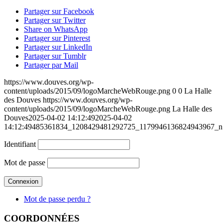
Partager sur Facebook
Partager sur Twitter
Share on WhatsApp
Partager sur Pinterest
Partager sur LinkedIn
Partager sur Tumblr
Partager par Mail
https://www.douves.org/wp-
content/uploads/2015/09/logoMarcheWebRouge.png
0
0
La Halle
des Douves
https://www.douves.org/wp-
content/uploads/2015/09/logoMarcheWebRouge.png
La Halle des
Douves
2025-04-02 14:12:49
2025-04-02
14:12:49
485361834_1208429481292725_1179946136824943967_n
Identifiant
Mot de passe
Mot de passe perdu ?
COORDONNÉES