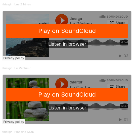
thiergir
·
Les 2 frêres
thiergir
·
Le Pêcheur
thiergir
·
Francine MOD