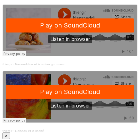
thiergir
·
Nassreddine et le sultan gourmand
thiergir
·
L'oiseau et la liberté
×