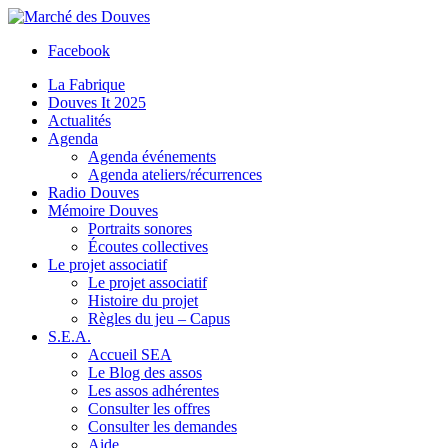
Facebook
La Fabrique
Douves It 2025
Actualités
Agenda
Agenda événements
Agenda ateliers/récurrences
Radio Douves
Mémoire Douves
Portraits sonores
Écoutes collectives
Le projet associatif
Le projet associatif
Histoire du projet
Règles du jeu – Capus
S.E.A.
Accueil SEA
Le Blog des assos
Les assos adhérentes
Consulter les offres
Consulter les demandes
Aide