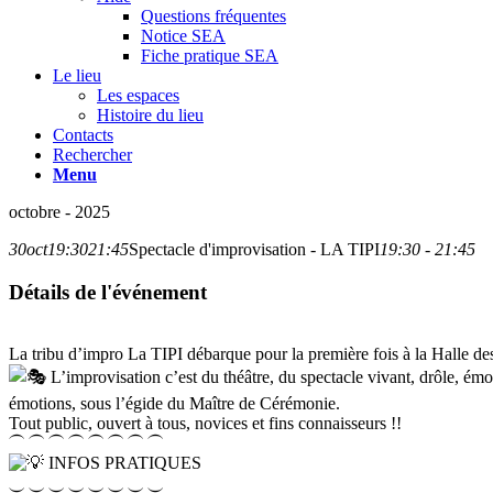
Questions fréquentes
Notice SEA
Fiche pratique SEA
Le lieu
Les espaces
Histoire du lieu
Contacts
Rechercher
Menu
octobre - 2025
30
oct
19:30
21:45
Spectacle d'improvisation - LA TIPI
19:30 - 21:45
Détails de l'événement
La tribu d’impro La TIPI débarque pour la première fois à la Halle de
L’improvisation c’est du théâtre, du spectacle vivant, drôle, é
émotions, sous l’égide du Maître de Cérémonie.
Tout public, ouvert à tous, novices et fins connaisseurs !!
⏜ ⏜ ⏜ ⏜ ⏜ ⏜ ⏜ ⏜
INFOS PRATIQUES
⏝ ⏝ ⏝ ⏝ ⏝ ⏝ ⏝ ⏝