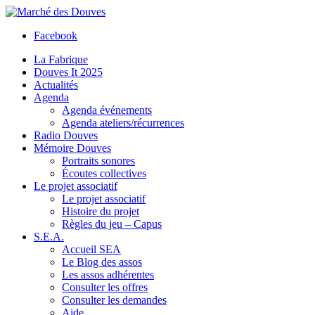
Facebook
La Fabrique
Douves It 2025
Actualités
Agenda
Agenda événements
Agenda ateliers/récurrences
Radio Douves
Mémoire Douves
Portraits sonores
Écoutes collectives
Le projet associatif
Le projet associatif
Histoire du projet
Règles du jeu – Capus
S.E.A.
Accueil SEA
Le Blog des assos
Les assos adhérentes
Consulter les offres
Consulter les demandes
Aide