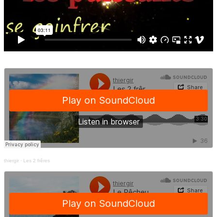
thiergir
·
Les 2 frêres