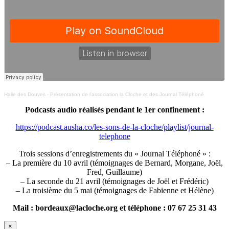
Halle des Douves
·
Présentation de l’association la Cloche et des Journal Téléphoné
Podcasts audio réalisés pendant le 1er confinement :
https://podcast.ausha.co/les-sons-de-la-cloche/playlist/journal-
telephone
Trois sessions d’enregistrements du « Journal Téléphoné » :
– La première du 10 avril (témoignages de Bernard, Morgane, Joël,
Fred, Guillaume)
– La seconde du 21 avril (témoignages de Joël et Frédéric)
– La troisième du 5 mai (témoignages de Fabienne et Hélène)
Mail : bordeaux@lacloche.org et téléphone : 07 67 25 31 43
×