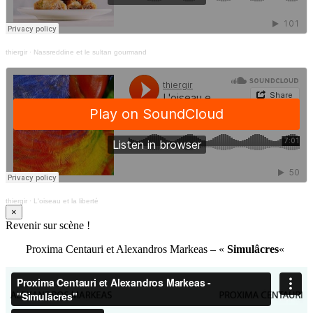
thiergir
·
Nassreddine et le sultan gourmand
thiergir
·
L'oiseau et la liberté
×
Revenir sur scène !
Proxima Centauri et Alexandros Markeas – «
Simulâcres
«