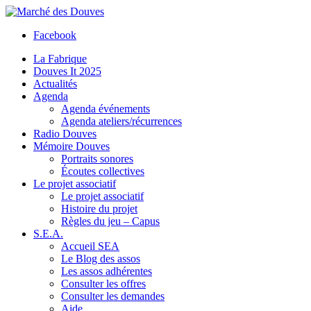
Facebook
La Fabrique
Douves It 2025
Actualités
Agenda
Agenda événements
Agenda ateliers/récurrences
Radio Douves
Mémoire Douves
Portraits sonores
Écoutes collectives
Le projet associatif
Le projet associatif
Histoire du projet
Règles du jeu – Capus
S.E.A.
Accueil SEA
Le Blog des assos
Les assos adhérentes
Consulter les offres
Consulter les demandes
Aide