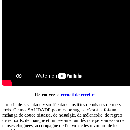
Retrouvez le
recueil de recettes
Un brin de « saudade » souffle dans nos têtes depuis ces derniers
mois. Ce mot SAUDADE pour les portugais ,c’est à la fois un
mélange de douce tristesse, de nostalgie, de mélancolie, de regrets,
de remords, de manque et un besoin et un désir de personnes ou de
choses éloignées, accompagné de l’envie de les revoir ou de les