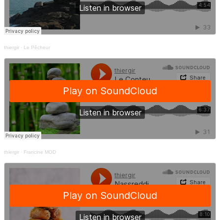
thiergir
·
Le Pêcheur
thiergir
·
Francine MOD