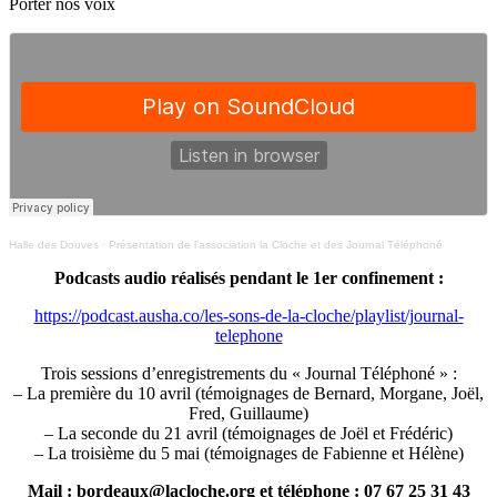
Porter nos voix
Halle des Douves
·
Présentation de l’association la Cloche et des Journal Téléphoné
Podcasts audio réalisés pendant le 1er confinement :
https://podcast.ausha.co/les-sons-de-la-cloche/playlist/journal-
telephone
Trois sessions d’enregistrements du « Journal Téléphoné » :
– La première du 10 avril (témoignages de Bernard, Morgane, Joël,
Fred, Guillaume)
– La seconde du 21 avril (témoignages de Joël et Frédéric)
– La troisième du 5 mai (témoignages de Fabienne et Hélène)
Mail : bordeaux@lacloche.org et téléphone : 07 67 25 31 43