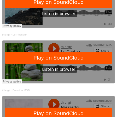
thiergir
·
Le Pêcheur
thiergir
·
Francine MOD