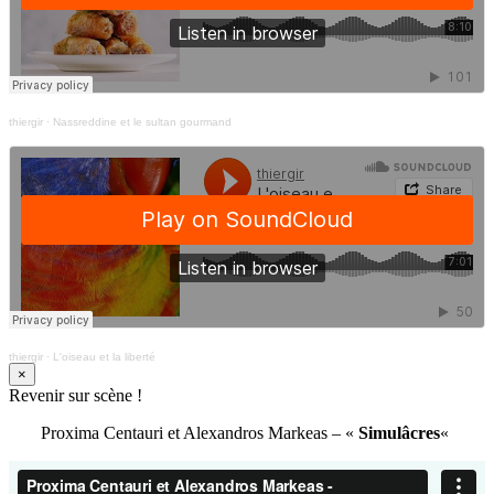
thiergir
·
Nassreddine et le sultan gourmand
thiergir
·
L'oiseau et la liberté
×
Revenir sur scène !
Proxima Centauri et Alexandros Markeas – «
Simulâcres
«