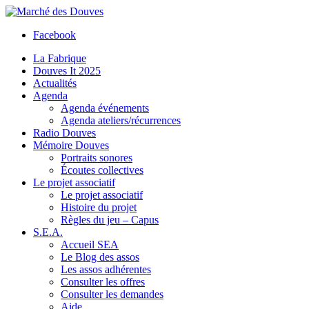
Facebook
La Fabrique
Douves It 2025
Actualités
Agenda
Agenda événements
Agenda ateliers/récurrences
Radio Douves
Mémoire Douves
Portraits sonores
Écoutes collectives
Le projet associatif
Le projet associatif
Histoire du projet
Règles du jeu – Capus
S.E.A.
Accueil SEA
Le Blog des assos
Les assos adhérentes
Consulter les offres
Consulter les demandes
Aide