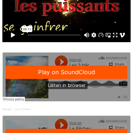
thiergir
·
Les 2 frêres