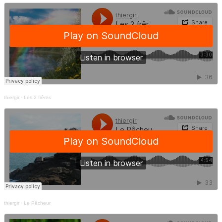
thiergir
·
Les 2 frêres
thiergir
·
Le Pêcheur