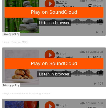
thiergir
·
Francine MOD
thiergir
·
Nassreddine et le sultan gourmand