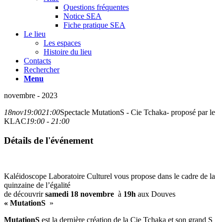
Questions fréquentes
Notice SEA
Fiche pratique SEA
Le lieu
Les espaces
Histoire du lieu
Contacts
Rechercher
Menu
novembre - 2023
18
nov
19:00
21:00
Spectacle MutationS - Cie Tchaka- proposé par le
KLAC
19:00 - 21:00
Détails de l'événement
Kaléidoscope Laboratoire Culturel vous propose dans le cadre de la
quinzaine de l’égalité
de découvrir
samedi 18 novembre
à
19h
aux Douves
« MutationS
»
MutationS
est la dernière création de la Cie Tchaka et son grand S