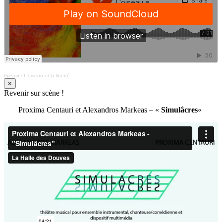
thiergir
·
L'oiseau et la liberté
×
Revenir sur scène !
Proxima Centauri et Alexandros Markeas – «
Simulâcres
«