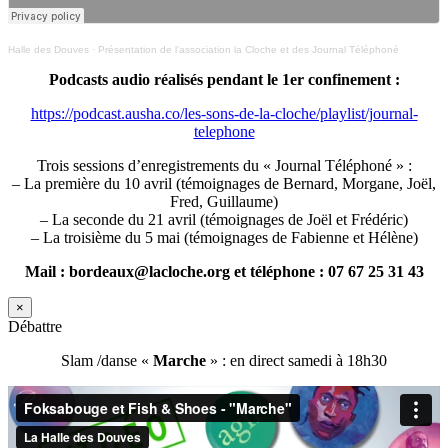
Halle des Douves
·
Présentation de l’association la Cloche et des Journal Téléphoné
Podcasts audio réalisés pendant le 1er confinement :
https://podcast.ausha.co/les-sons-de-la-cloche/playlist/journal-
telephone
Trois sessions d’enregistrements du « Journal Téléphoné » :
– La première du 10 avril (témoignages de Bernard, Morgane, Joël,
Fred, Guillaume)
– La seconde du 21 avril (témoignages de Joël et Frédéric)
– La troisième du 5 mai (témoignages de Fabienne et Hélène)
Mail : bordeaux@lacloche.org et téléphone : 07 67 25 31 43
×
Débattre
Slam /danse «
Marche
» : en direct samedi à 18h30