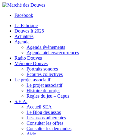
Facebook
La Fabrique
Douves It 2025
Actualités
Agenda
Agenda événements
Agenda ateliers/récurrences
Radio Douves
Mémoire Douves
Portraits sonores
Écoutes collectives
Le projet associatif
Le projet associatif
Histoire du projet
Règles du jeu – Capus
S.E.A.
Accueil SEA
Le Blog des assos
Les assos adhérentes
Consulter les offres
Consulter les demandes
Aide