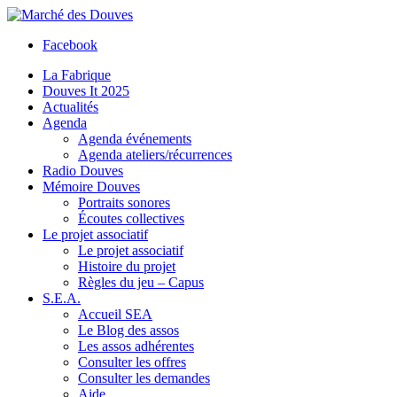
Facebook
La Fabrique
Douves It 2025
Actualités
Agenda
Agenda événements
Agenda ateliers/récurrences
Radio Douves
Mémoire Douves
Portraits sonores
Écoutes collectives
Le projet associatif
Le projet associatif
Histoire du projet
Règles du jeu – Capus
S.E.A.
Accueil SEA
Le Blog des assos
Les assos adhérentes
Consulter les offres
Consulter les demandes
Aide