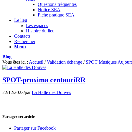
Questions fréquentes
Notice SEA
Fiche pratique SEA
Le lieu
Les espaces
Histoire du lieu
Contacts
Rechercher
Menu
Blog
Vous êtes ici :
Accueil
/
Validation échange
/
SPOT Musiques Aujourd’
SPOT-proxima centauriRR
22/12/2023
/
par
La Halle des Douves
Partager cet article
Partager sur Facebook