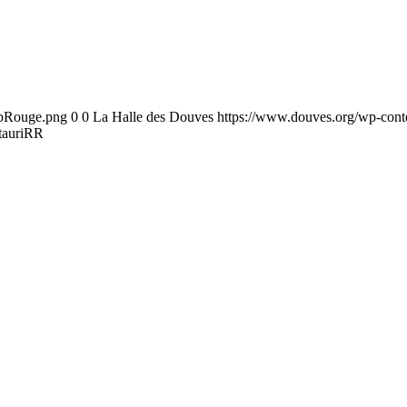
ebRouge.png
0
0
La Halle des Douves
https://www.douves.org/wp-con
tauriRR