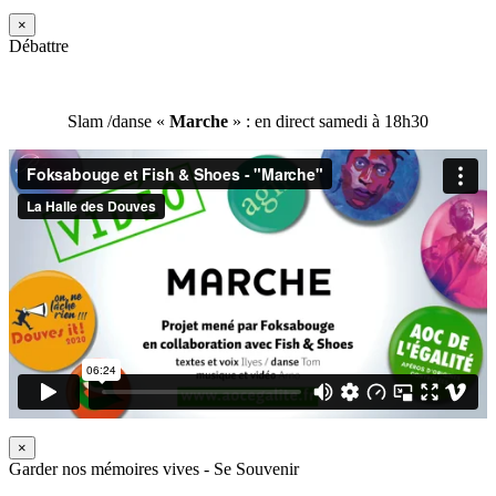
×
Débattre
Slam /danse «
Marche
» : en direct samedi à 18h30
×
Garder nos mémoires vives - Se Souvenir