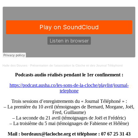
Halle des Douves
·
Présentation de l’association la Cloche et des Journal Téléphoné
Podcasts audio réalisés pendant le 1er confinement :
https://podcast.ausha.co/les-sons-de-la-cloche/playlist/journal-
telephone
Trois sessions d’enregistrements du « Journal Téléphoné » :
– La première du 10 avril (témoignages de Bernard, Morgane, Joël,
Fred, Guillaume)
– La seconde du 21 avril (témoignages de Joël et Frédéric)
– La troisième du 5 mai (témoignages de Fabienne et Hélène)
Mail : bordeaux@lacloche.org et téléphone : 07 67 25 31 43