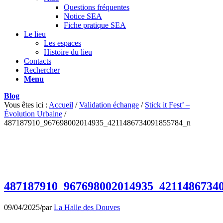
Questions fréquentes
Notice SEA
Fiche pratique SEA
Le lieu
Les espaces
Histoire du lieu
Contacts
Rechercher
Menu
Blog
Vous êtes ici :
Accueil
/
Validation échange
/
Stick it Fest’ –
Évolution Urbaine
/
487187910_967698002014935_4211486734091855784_n
487187910_967698002014935_4211486734
09/04/2025
/
par
La Halle des Douves