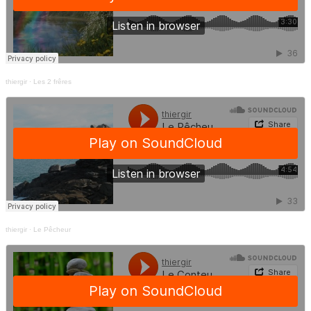
thiergir
·
Les 2 frêres
thiergir
·
Le Pêcheur