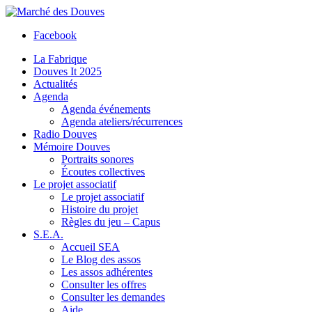
Facebook
La Fabrique
Douves It 2025
Actualités
Agenda
Agenda événements
Agenda ateliers/récurrences
Radio Douves
Mémoire Douves
Portraits sonores
Écoutes collectives
Le projet associatif
Le projet associatif
Histoire du projet
Règles du jeu – Capus
S.E.A.
Accueil SEA
Le Blog des assos
Les assos adhérentes
Consulter les offres
Consulter les demandes
Aide