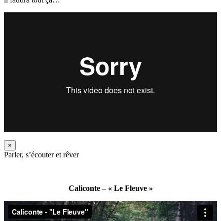
×
Parler, s’écouter et rêver
Caliconte – « Le Fleuve »