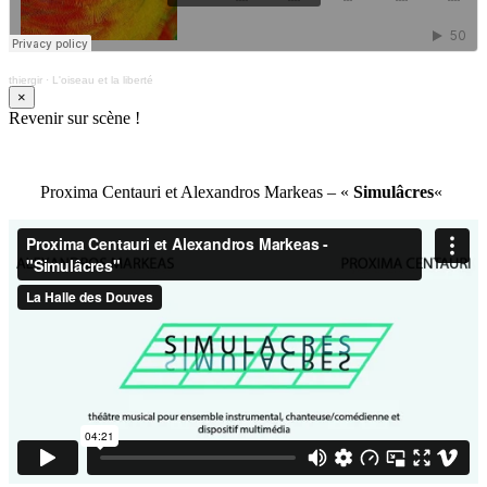
thiergir
·
L'oiseau et la liberté
×
Revenir sur scène !
Proxima Centauri et Alexandros Markeas – «
Simulâcres
«