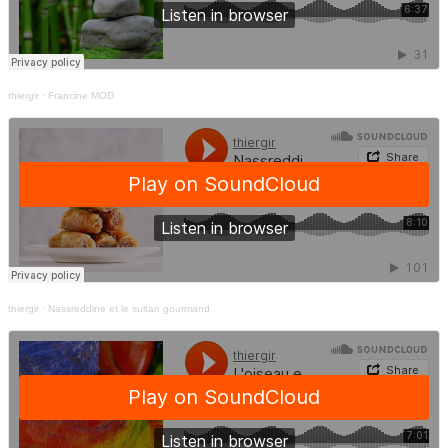
thiergir
·
Francine MOD
thiergir
·
Nassreddine et le sultan gourmand