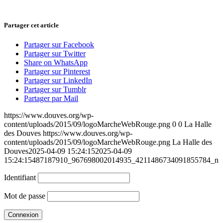
Partager cet article
Partager sur Facebook
Partager sur Twitter
Share on WhatsApp
Partager sur Pinterest
Partager sur LinkedIn
Partager sur Tumblr
Partager par Mail
https://www.douves.org/wp-
content/uploads/2015/09/logoMarcheWebRouge.png
0
0
La Halle
des Douves
https://www.douves.org/wp-
content/uploads/2015/09/logoMarcheWebRouge.png
La Halle des
Douves
2025-04-09 15:24:15
2025-04-09
15:24:15
487187910_967698002014935_4211486734091855784_n
Identifiant
Mot de passe