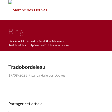
Blog
Vous êtes ici :
Accueil
/
Validation échange
/
Tradobordeleau – Apéro chanté
/
Tradobordeleau
Tradobordeleau
/
19/09/2023
par
La Halle des Douves
Partager cet article