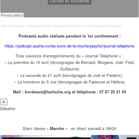
Halle des Douves
·
Présentation de l’association la Cloche et des Journal Téléphoné
Podcasts audio réalisés pendant le 1er confinement :
https://podcast.ausha.co/les-sons-de-la-cloche/playlist/journal-telephone
Trois sessions d’enregistrements du « Journal Téléphoné » :
– La première du 10 avril (témoignages de Bernard, Morgane, Joël, Fred,
Guillaume)
– La seconde du 21 avril (témoignages de Joël et Frédéric)
– La troisième du 5 mai (témoignages de Fabienne et Hélène)
Mail : bordeaux@lacloche.org et téléphone : 07 67 25 31 43
×
Débattre
Slam /danse «
Marche
» : en direct samedi à 18h30