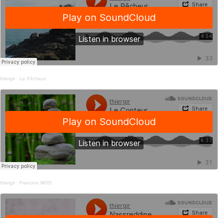
thiergir
·
Le Pêcheur
thiergir
·
Francine MOD