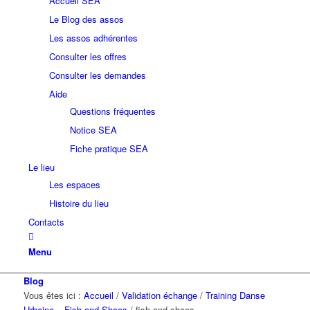
Accueil SEA
Le Blog des assos
Les assos adhérentes
Consulter les offres
Consulter les demandes
Aide
Questions fréquentes
Notice SEA
Fiche pratique SEA
Le lieu
Les espaces
Histoire du lieu
Contacts
Menu
Blog
Vous êtes ici :
Accueil
/
Validation échange
/
Training Danse
Urbaine – Fish and Shoes
/
fish and shoes