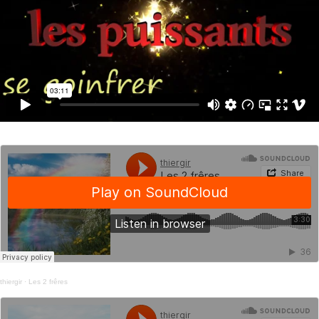
thiergir
·
Les 2 frêres