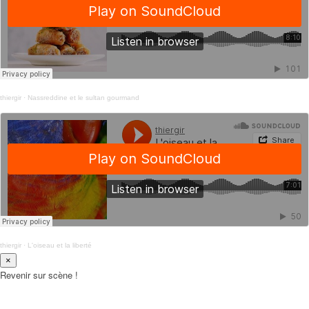
thiergir
·
Nassreddine et le sultan gourmand
thiergir
·
L'oiseau et la liberté
×
Revenir sur scène !