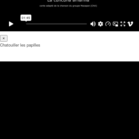
×
Chatouiller les papilles