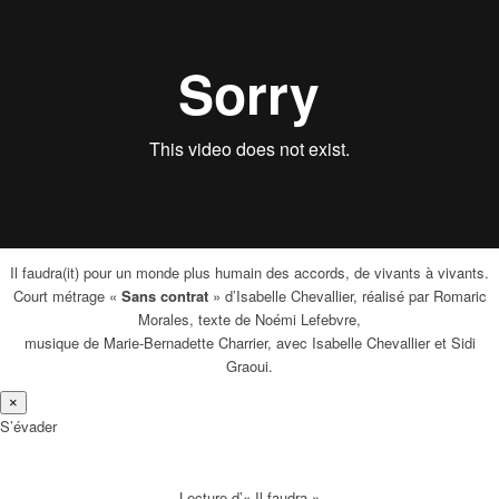
Il faudra(it) pour un monde plus humain des accords, de vivants à vivants.
Court métrage «
Sans contrat
» d’Isabelle Chevallier, réalisé par Romaric
Morales, texte de Noémi Lefebvre,
musique de Marie-Bernadette Charrier, avec Isabelle Chevallier et Sidi
Graoui.
×
S’évader
Lecture d’« Il faudra »