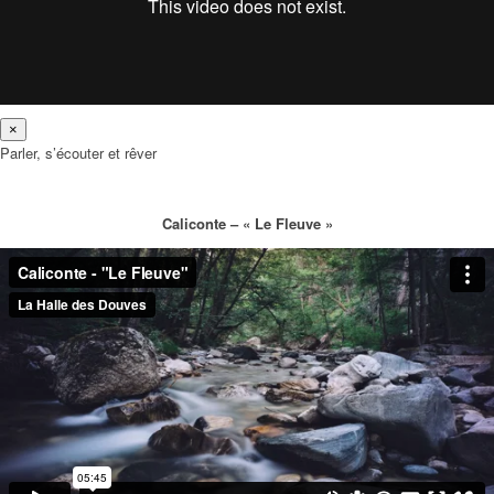
×
Parler, s’écouter et rêver
Caliconte – « Le Fleuve »