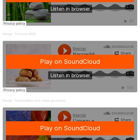
thiergir
·
Francine MOD
thiergir
·
Nassreddine et le sultan gourmand