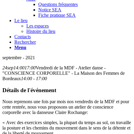
Questions fréquentes
Notice SEA
Fiche pratique SEA
Le lieu
Les espaces
Histoire du lieu
Contacts
Rechercher
Menu
septembre - 2021
24
sep
14:00
17:00
Vendredi de la MDF - Atelier danse -
"CONSCIENCE CORPORELLE" - La Maison des Femmes de
Bordeaux
14:00 - 17:00
Détails de l'événement
Nous reprenons une fois par mois nos vendredis de la MDF et pour
cette rentrée, nous vous proposons un atelier de conscience
corporelle avec la danseuse Claire Rochange:
« Avec des exercices simples, la plupart du temps au sol, on travaille
la posture et les chemins du mouvement dans le sens de la détente et
de la liberté de mouvement.