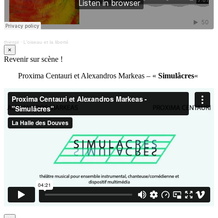
thiergir
·
L'oiseau et la liberté
×
Revenir sur scène !
Proxima Centauri et Alexandros Markeas – «
Simulâcres
«