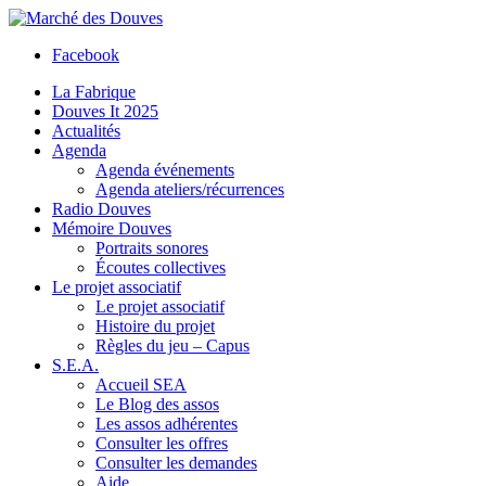
Facebook
La Fabrique
Douves It 2025
Actualités
Agenda
Agenda événements
Agenda ateliers/récurrences
Radio Douves
Mémoire Douves
Portraits sonores
Écoutes collectives
Le projet associatif
Le projet associatif
Histoire du projet
Règles du jeu – Capus
S.E.A.
Accueil SEA
Le Blog des assos
Les assos adhérentes
Consulter les offres
Consulter les demandes
Aide