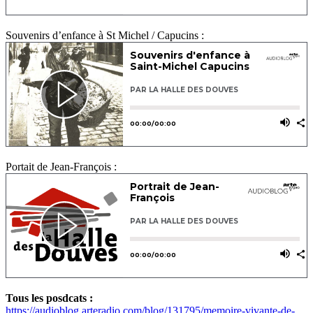
Souvenirs d’enfance à St Michel / Capucins :
Portait de Jean-François :
Tous les posdcats :
https://audioblog.arteradio.com/blog/131795/memoire-vivante-de-