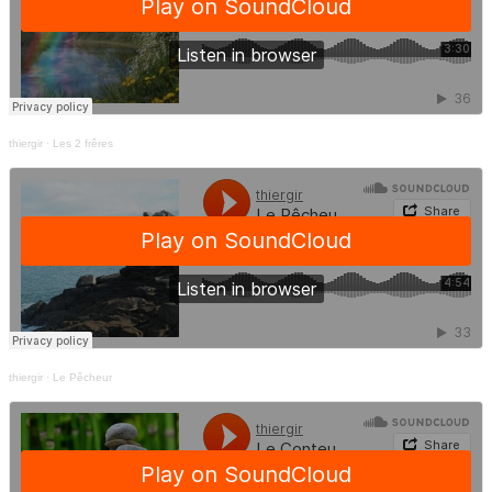
thiergir
·
Les 2 frêres
thiergir
·
Le Pêcheur