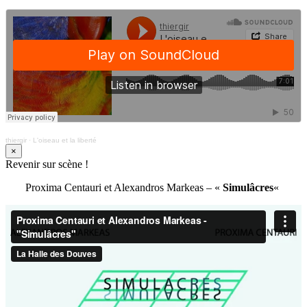
thiergir
·
L'oiseau et la liberté
×
Revenir sur scène !
Proxima Centauri et Alexandros Markeas – «
Simulâcres
«