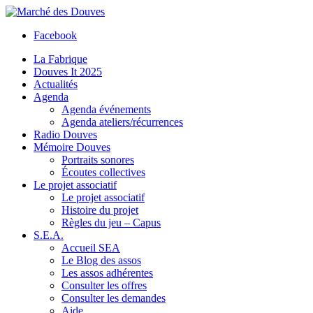
Facebook
La Fabrique
Douves It 2025
Actualités
Agenda
Agenda événements
Agenda ateliers/récurrences
Radio Douves
Mémoire Douves
Portraits sonores
Écoutes collectives
Le projet associatif
Le projet associatif
Histoire du projet
Règles du jeu – Capus
S.E.A.
Accueil SEA
Le Blog des assos
Les assos adhérentes
Consulter les offres
Consulter les demandes
Aide