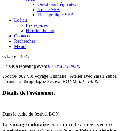
Questions fréquentes
Notice SEA
Fiche pratique SEA
Le lieu
Les espaces
Histoire du lieu
Contacts
Rechercher
Menu
octobre - 2025
This is a repeating event
15/10/2025 09:00
15
oct
09:00
14:00
Voyage Culinaire - Atelier avec Yassir Yebba
cuisinier-anthropologue Festival BON
09:00 - 14:00
Détails de l'événement
Dans le cadre du festival BON
Le
voyage culinaire
continu cette année avec des
workshops
en présence de
Yassir Yebba cuisinier-