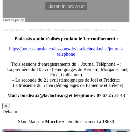
Halle des Douves
·
Présentation de l’association la Cloche et des Journal Téléphoné
Podcasts audio réalisés pendant le 1er confinement :
https://podcast.ausha.co/les-sons-de-la-cloche/playlist/journal-
telephone
Trois sessions d’enregistrements du « Journal Téléphoné » :
– La première du 10 avril (témoignages de Bernard, Morgane, Joël,
Fred, Guillaume)
– La seconde du 21 avril (témoignages de Joël et Frédéric)
– La troisième du 5 mai (témoignages de Fabienne et Hélène)
Mail : bordeaux@lacloche.org et téléphone : 07 67 25 31 43
×
Débattre
Slam /danse «
Marche
» : en direct samedi à 18h30