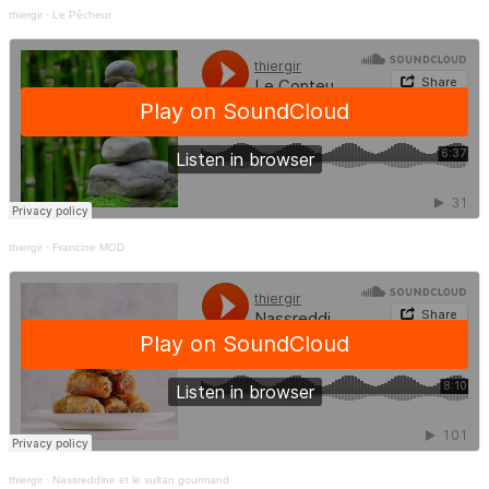
thiergir
·
Le Pêcheur
thiergir
·
Francine MOD
thiergir
·
Nassreddine et le sultan gourmand