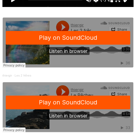
thiergir
·
Les 2 frêres