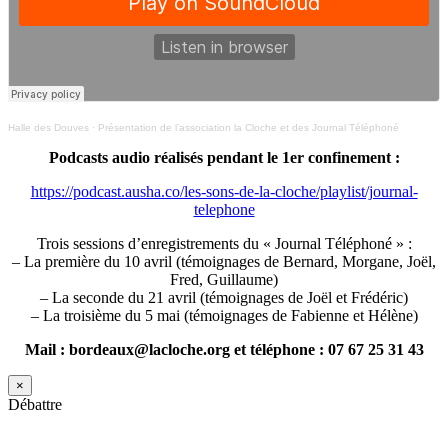
Halle des Douves
·
Présentation de l’association la Cloche et des Journal Téléphoné
Podcasts audio réalisés pendant le 1er confinement :
https://podcast.ausha.co/les-sons-de-la-cloche/playlist/journal-
telephone
Trois sessions d’enregistrements du « Journal Téléphoné » :
– La première du 10 avril (témoignages de Bernard, Morgane, Joël,
Fred, Guillaume)
– La seconde du 21 avril (témoignages de Joël et Frédéric)
– La troisième du 5 mai (témoignages de Fabienne et Hélène)
Mail : bordeaux@lacloche.org et téléphone : 07 67 25 31 43
×
Débattre