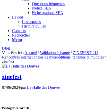
Questions fréquentes
Notice SEA
Fiche pratique SEA
Le lieu
Les espaces
Histoire du lieu
Contacts
Rechercher
Menu
Blog
Vous êtes ici :
Accueil
/
Validation échange
/
ZINEFEST #11
Rencontres internationales de microéditions, fanzines & mutiples
/
zinefest
zinefest
07/06/2024
/
par
La Halle des Douves
Partager cet article