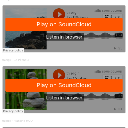
thiergir
·
Le Pêcheur
thiergir
·
Francine MOD