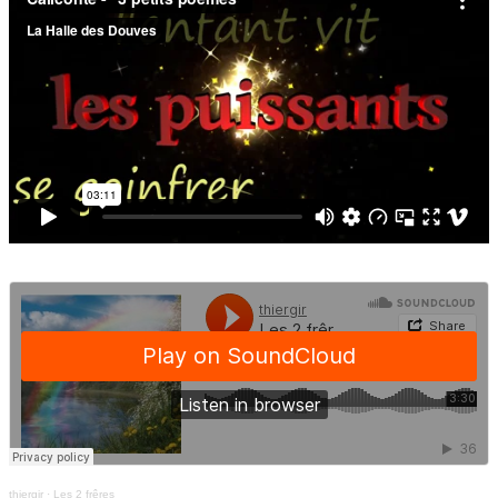
thiergir
·
Les 2 frêres