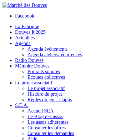
Facebook
La Fabrique
Douves It 2025
Actualités
Agenda
Agenda événements
Agenda ateliers/récurrences
Radio Douves
Mémoire Douves
Portraits sonores
Écoutes collectives
Le projet associatif
Le projet associatif
Histoire du projet
Règles du jeu – Capus
S.E.A.
Accueil SEA
Le Blog des assos
Les assos adhérentes
Consulter les offres
Consulter les demandes
Aide