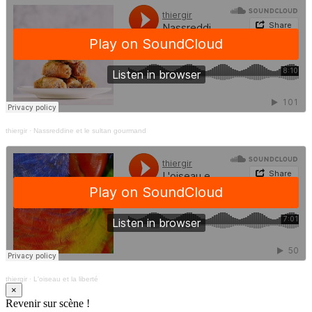
thiergir
·
Nassreddine et le sultan gourmand
thiergir
·
L'oiseau et la liberté
×
Revenir sur scène !