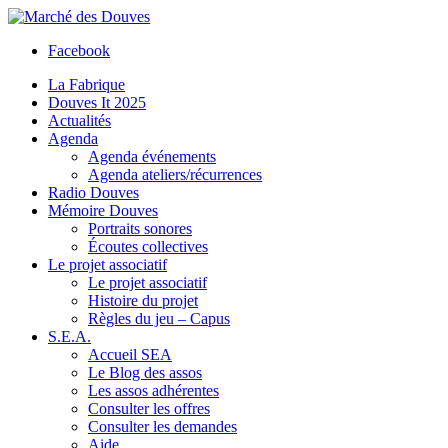
Facebook
La Fabrique
Douves It 2025
Actualités
Agenda
Agenda événements
Agenda ateliers/récurrences
Radio Douves
Mémoire Douves
Portraits sonores
Écoutes collectives
Le projet associatif
Le projet associatif
Histoire du projet
Règles du jeu – Capus
S.E.A.
Accueil SEA
Le Blog des assos
Les assos adhérentes
Consulter les offres
Consulter les demandes
Aide