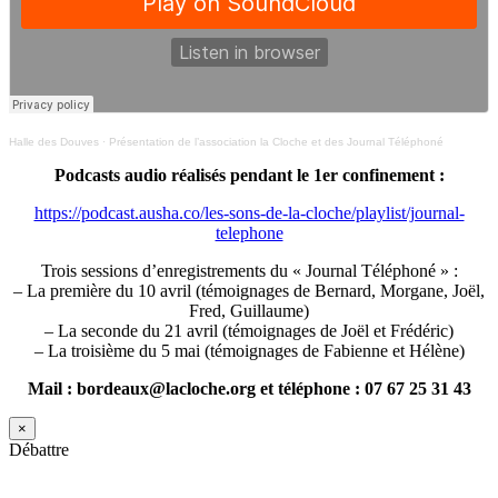
Halle des Douves
·
Présentation de l’association la Cloche et des Journal Téléphoné
Podcasts audio réalisés pendant le 1er confinement :
https://podcast.ausha.co/les-sons-de-la-cloche/playlist/journal-
telephone
Trois sessions d’enregistrements du « Journal Téléphoné » :
– La première du 10 avril (témoignages de Bernard, Morgane, Joël,
Fred, Guillaume)
– La seconde du 21 avril (témoignages de Joël et Frédéric)
– La troisième du 5 mai (témoignages de Fabienne et Hélène)
Mail : bordeaux@lacloche.org et téléphone : 07 67 25 31 43
×
Débattre