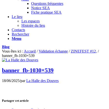
Questions fréquentes
Notice SEA
Fiche pratique SEA
Le lieu
Les espaces
Histoire du lieu
Contacts
Rechercher
Menu
Blog
Vous êtes ici :
Accueil
/
Validation échange
/
ZINEFEST #12,
/
banner_fb-1030×539
banner_fb-1030×539
18/06/2025
/
par
La Halle des Douves
Partager cet article