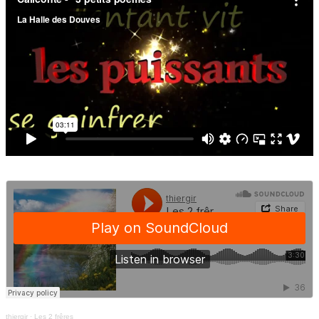
thiergir
·
Les 2 frêres