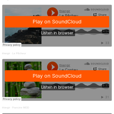
thiergir
·
Le Pêcheur
thiergir
·
Francine MOD