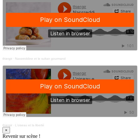
thiergir
·
Nassreddine et le sultan gourmand
thiergir
·
L'oiseau et la liberté
×
Revenir sur scène !