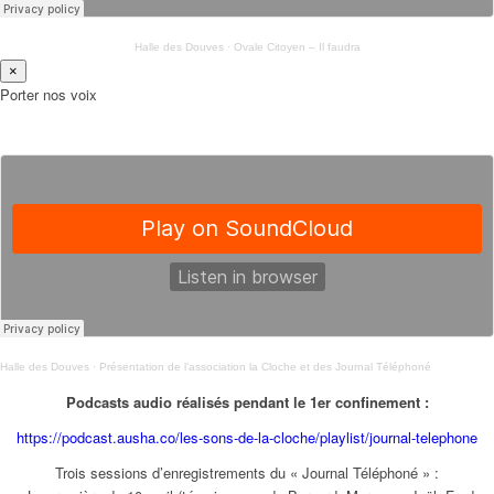
Halle des Douves
·
Ovale Citoyen – Il faudra
×
Porter nos voix
Halle des Douves
·
Présentation de l’association la Cloche et des Journal Téléphoné
Podcasts audio réalisés pendant le 1er confinement :
https://podcast.ausha.co/les-sons-de-la-cloche/playlist/journal-telephone
Trois sessions d’enregistrements du « Journal Téléphoné » :