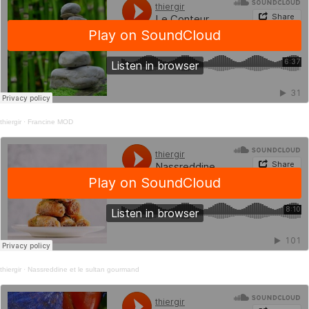
thiergir
·
Francine MOD
thiergir
·
Nassreddine et le sultan gourmand