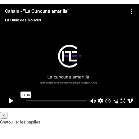
×
Chatouiller les papilles