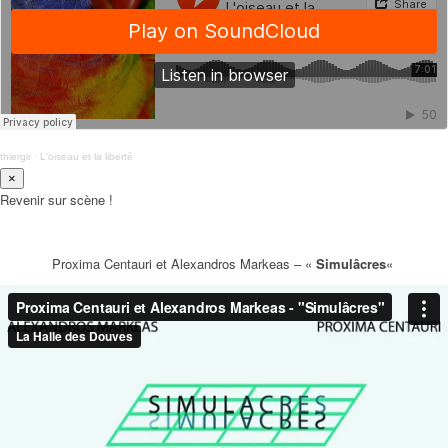
thiergir
·
L'oiseau et la liberté
×
Revenir sur scène !
Proxima Centauri et Alexandros Markeas – «
Simulâcres
«