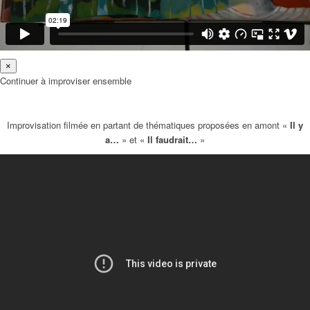
×
Continuer à improviser ensemble
Improvisation filmée en partant de thématiques proposées en amont «
Il y
a…
» et «
Il faudrait…
»