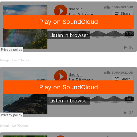
thiergir
·
Les 2 frêres
thiergir
·
Le Pêcheur